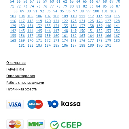
54
55
56
57
58
59
60
61
62
63
64
65
66
67
68
69
70
71
72
73
74
75
76
77
78
79
80
81
82
83
84
85
86
87
88
89
90
91
92
93
94
95
96
97
98
99
100
101
102
103
104
105
106
107
108
109
110
111
112
113
114
115
116
117
118
119
120
121
122
123
124
125
126
127
128
129
130
131
132
133
134
135
136
137
138
139
140
141
142
143
144
145
146
147
148
149
150
151
152
153
154
155
156
157
158
159
160
161
162
163
164
165
166
167
168
169
170
171
172
173
174
175
176
177
178
179
180
181
182
183
184
185
186
187
188
189
190
191
О компании
ГАРАНТИИ
Оптовая торговля
Работа с поставщиками
Публичная оферта