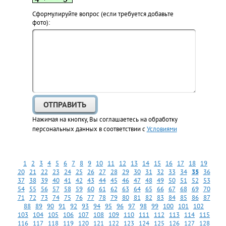
Cформулируйте вопрос (если требуется добавьте
фото):
Нажимая на кнопку, Вы соглашаетесь на обработку
персональных данных в соответствии с
Условиями
1
2
3
4
5
6
7
8
9
10
11
12
13
14
15
16
17
18
19
20
21
22
23
24
25
26
27
28
29
30
31
32
33
34
35
36
37
38
39
40
41
42
43
44
45
46
47
48
49
50
51
52
53
54
55
56
57
58
59
60
61
62
63
64
65
66
67
68
69
70
71
72
73
74
75
76
77
78
79
80
81
82
83
84
85
86
87
88
89
90
91
92
93
94
95
96
97
98
99
100
101
102
103
104
105
106
107
108
109
110
111
112
113
114
115
116
117
118
119
120
121
122
123
124
125
126
127
128