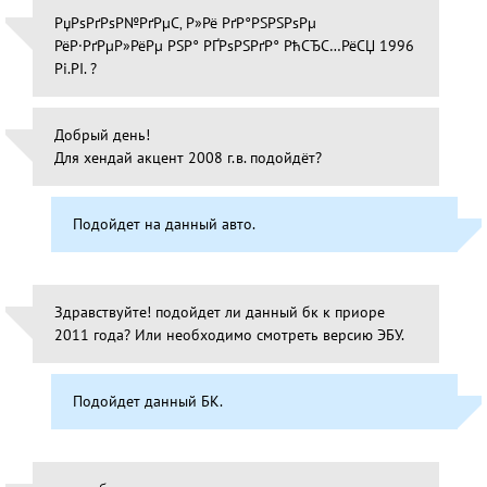
РџРѕРґРѕР№РґРµС‚ Р»Рё РґР°РЅРЅРѕРµ
РёР·РґРµР»РёРµ РЅР° РҐРѕРЅРґР° РћСЂС…РёСЏ 1996
Рі.РІ. ?
Добрый день!
Для хендай акцент 2008 г.в. подойдёт?
Подойдет на данный авто.
Здравствуйте! подойдет ли данный бк к приоре
2011 года? Или необходимо смотреть версию ЭБУ.
Подойдет данный БК.