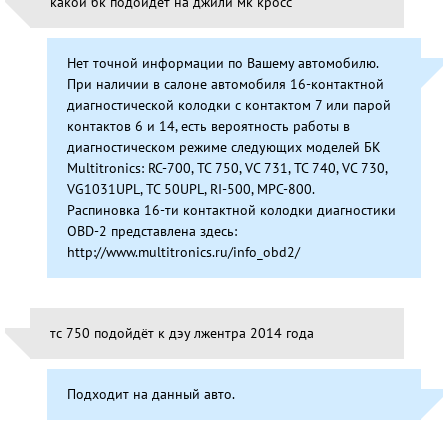
какои бк подоидет на джили мк кросс
Нет точной информации по Вашему автомобилю.
При наличии в салоне автомобиля 16-контактной
диагностической колодки с контактом 7 или парой
контактов 6 и 14, есть вероятность работы в
диагностическом режиме следующих моделей БК
Multitronics: RC-700, TC 750, VC 731, TC 740, VC 730,
VG1031UPL, TC 50UPL, RI-500, MPC-800.
Распиновка 16-ти контактной колодки диагностики
OBD-2 представлена здесь:
http://www.multitronics.ru/info_obd2/
тс 750 подойдёт к дэу лжентра 2014 года
Подходит на данный авто.