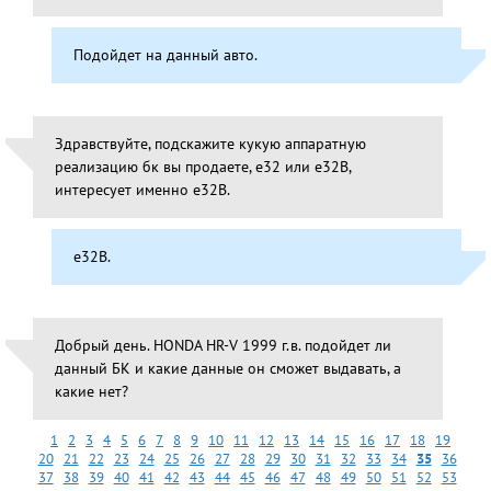
Подойдет на данный авто.
Здравствуйте, подскажите кукую аппаратную
реализацию бк вы продаете, е32 или e32B,
интересует именно e32B.
e32B.
Добрый день. HONDA HR-V 1999 г.в. подойдет ли
данный БК и какие данные он cможет выдавать, а
какие нет?
1
2
3
4
5
6
7
8
9
10
11
12
13
14
15
16
17
18
19
20
21
22
23
24
25
26
27
28
29
30
31
32
33
34
35
36
37
38
39
40
41
42
43
44
45
46
47
48
49
50
51
52
53