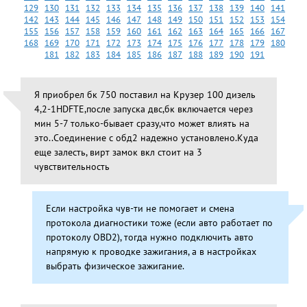
129
130
131
132
133
134
135
136
137
138
139
140
141
142
143
144
145
146
147
148
149
150
151
152
153
154
155
156
157
158
159
160
161
162
163
164
165
166
167
168
169
170
171
172
173
174
175
176
177
178
179
180
181
182
183
184
185
186
187
188
189
190
191
Я приобрел бк 750 поставил на Крузер 100 дизель
4,2-1HDFTE,после запуска двс,бк включается через
мин 5-7 только-бывает сразу,что может влиять на
это..Соединение с обд2 надежно установлено.Куда
еще залесть, вирт замок вкл стоит на 3
чувствительность
Если настройка чув-ти не помогает и смена
протокола диагностики тоже (если авто работает по
протоколу OBD2), тогда нужно подключить авто
напрямую к проводке зажигания, а в настройках
выбрать физическое зажигание.