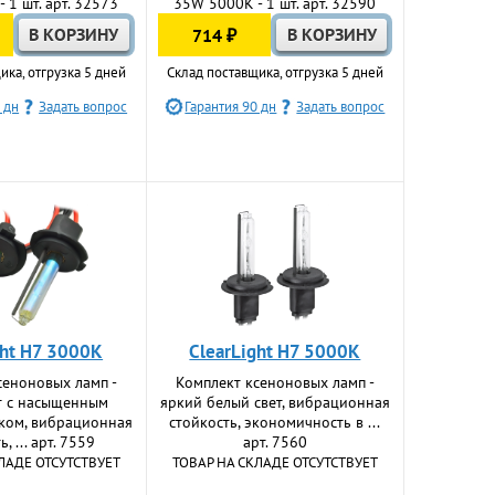
 1 шт. арт. 32573
35W 5000К - 1 шт. арт. 32590
714 ₽
ика, отгрузка 5 дней
Склад поставщика, отгрузка 5 дней
 дн
Задать вопрос
Гарантия 90 дн
Задать вопрос
ght H7 3000K
ClearLight H7 5000K
сеноновых ламп -
Комплект ксеноновых ламп -
т с насыщенным
яркий белый свет, вибрационная
ком, вибрационная
стойкость, экономичность в ...
, ... арт. 7559
арт. 7560
ЛАДЕ ОТСУТСТВУЕТ
ТОВАР НА СКЛАДЕ ОТСУТСТВУЕТ