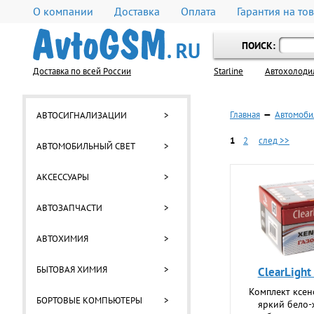
О компании
Доставка
Оплата
Гарантия на то
ПОИСК:
Доставка по всей России
Starline
Автохолоди
Главная
—
Автомоби
АВТОСИГНАЛИЗАЦИИ
>
1
2
след >>
АВТОМОБИЛЬНЫЙ СВЕТ
>
АКСЕССУАРЫ
>
АВТОЗАПЧАСТИ
>
АВТОХИМИЯ
>
БЫТОВАЯ ХИМИЯ
>
ClearLigh
Комплект ксен
БОРТОВЫЕ КОМПЬЮТЕРЫ
>
яркий бело-