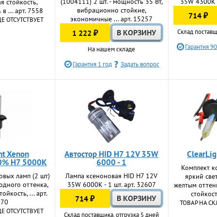
(1004111) 2 шт. - мощность 35 Вт,
35W 4300К -
я стойкость,
вибрационно стойкие,
в ... арт. 7558
714 ₽
экономичные ... арт. 15257
ДЕ ОТСУТСТВУЕТ
Склад поставщ
1 222 ₽
Гарантия 90
На нашем складе
Гарантия 1 год
Задать вопрос
ht Xenon
Автостор HID H7 12V 35W
ClearLi
0% H7 5000K
6000 - 1
Комплект к
овых ламп (2 шт)
Лампа ксеноновая HID H7 12V
яркий све
лодного оттенка,
35W 6000К - 1 шт. арт. 32607
желтым оттен
йкость, ... арт.
стойкость
714 ₽
570
ТОВАР НА СК
ДЕ ОТСУТСТВУЕТ
Склад поставщика, отгрузка 5 дней