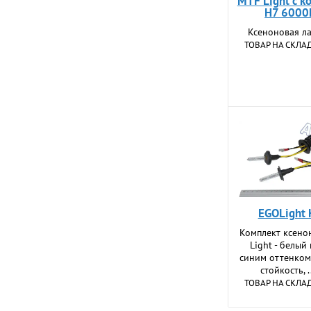
MTF Light с к
H7 6000К
Ксеноновая ла
ТОВАР НА СКЛА
EGOLight
Комплект ксено
Light - белый
синим оттенком
стойкость, .
ТОВАР НА СКЛА