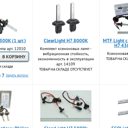
300K (1 шт.)
ClearLight H7 8000K
MTF Light с
H7 430
мпа арт. 12010
Комплект ксеноновых ламп -
Ксеноновая
вибрационная стойкость,
экономичность в эксплуатации
ТОВАР НА СК
арт. 14109
м складе
ТОВАР НА СКЛАДЕ ОТСУТСТВУЕТ
н
Задать вопрос