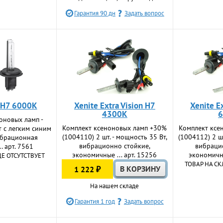
Гарантия 90 дн
Задать вопрос
t H7 6000K
Xenite Extra Vision H7
Xenite E
4300K
оновых ламп -
Комплект ксеноновых ламп +30%
Комплект ксе
т с легким синим
(1004110) 2 шт. - мощность 35 Вт,
(1004112) 2 шт
ибрационная
вибрационно стойкие,
вибраци
.. арт. 7561
экономичные ... арт. 15256
экономичны
ДЕ ОТСУТСТВУЕТ
ТОВАР НА СК
1 222 ₽
На нашем складе
Гарантия 1 год
Задать вопрос