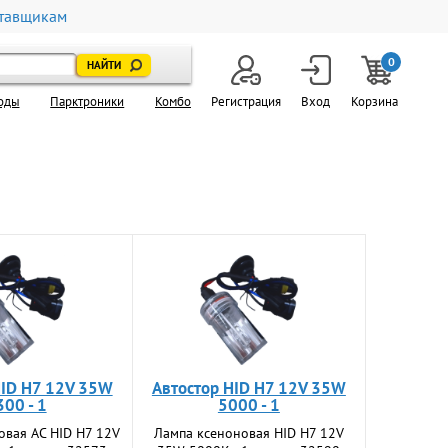
тавщикам
0
оды
Парктроники
Комбо
Регистрация
Вход
Корзина
HID H7 12V 35W
Автостор HID H7 12V 35W
300 - 1
5000 - 1
овая АС HID H7 12V
Лампа ксеноновая HID H7 12V