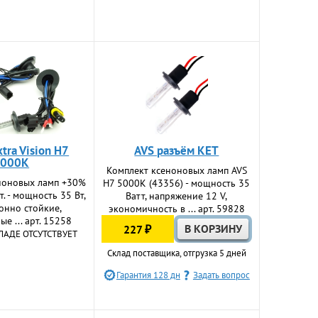
xtra Vision H7
AVS разъём KET
6000K
Комплект ксеноновых ламп AVS
ноновых ламп +30%
H7 5000K (43356) - мощность 35
. - мощность 35 Вт,
Ватт, напряжение 12 V,
онно стойкие,
экономичность в ... арт. 59828
е ... арт. 15258
227 ₽
ЛАДЕ ОТСУТСТВУЕТ
Склад поставщика, отгрузка 5 дней
Гарантия 128 дн
Задать вопрос