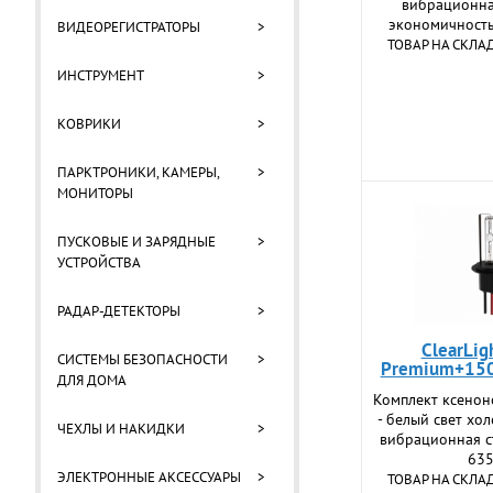
вибрационна
экономичность 
ВИДЕОРЕГИСТРАТОРЫ
>
ТОВАР НА СКЛА
ИНСТРУМЕНТ
>
КОВРИКИ
>
ПАРКТРОНИКИ, КАМЕРЫ,
>
МОНИТОРЫ
ПУСКОВЫЕ И ЗАРЯДНЫЕ
>
УСТРОЙСТВА
РАДАР-ДЕТЕКТОРЫ
>
ClearLig
СИСТЕМЫ БЕЗОПАСНОСТИ
>
Premium+15
ДЛЯ ДОМА
Комплект ксенон
- белый свет хо
ЧЕХЛЫ И НАКИДКИ
>
вибрационная сто
63
ЭЛЕКТРОННЫЕ АКСЕССУАРЫ
>
ТОВАР НА СКЛА