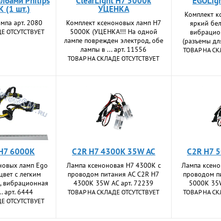
олбами Philips
ClearLight H7 5000k
EGOLig
 (1 шт.)
УЦЕНКА
Комплект к
мпа арт. 2080
Комплект ксеноновых ламп H7
яркий бел
5000K (УЦЕНКА!!! На одной
ДЕ ОТСУТСТВУЕТ
вибрацио
лампе поврежден электрод, обе
(разъемы для
лампы в ... арт. 11556
ТОВАР НА СК
ТОВАР НА СКЛАДЕ ОТСУТСТВУЕТ
 H7 6000K
C2R H7 4300K 35W AC
C2R H7 
новых ламп Ego
Лампа ксеноновая H7 4300K с
Лампа ксено
 цвет с легким
проводом питания АС C2R H7
проводом п
, вибрационная
4300K 35W AC арт. 72239
5000K 35W
.. арт. 6444
ТОВАР НА СКЛАДЕ ОТСУТСТВУЕТ
ТОВАР НА СК
ДЕ ОТСУТСТВУЕТ