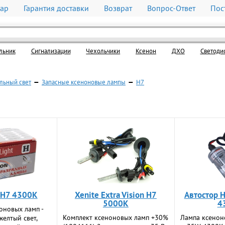
вар
Гарантия доставки
Возврат
Вопрос-Ответ
Пос
льник
Cигнализации
Чехольчики
Ксенон
ДХО
Светоди
льный свет
—
Запасные ксеноновые лампы
—
H7
t H7 4300K
Xenite Extra Vision H7
Автостор 
5000K
4
оновых ламп -
Комплект ксеноновых ламп +30%
Лампа ксенон
желтый свет,