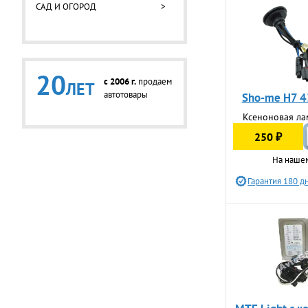
САД И ОГОРОД
>
20
c 2006 г.
продаем
ЛЕТ
автотовары
Sho-me H7 4
Ксеноновая ла
250 ₽
На наше
Гарантия 180 д