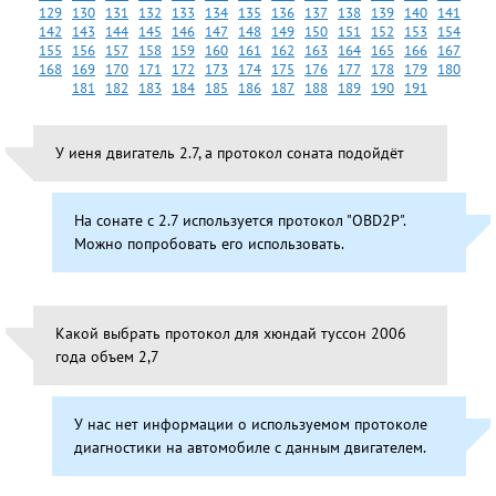
129
130
131
132
133
134
135
136
137
138
139
140
141
142
143
144
145
146
147
148
149
150
151
152
153
154
155
156
157
158
159
160
161
162
163
164
165
166
167
168
169
170
171
172
173
174
175
176
177
178
179
180
181
182
183
184
185
186
187
188
189
190
191
У иеня двигатель 2.7, а протокол соната подойдёт
На сонате с 2.7 используется протокол "OBD2P".
Можно попробовать его использовать.
Какой выбрать протокол для хюндай туссон 2006
года объем 2,7
У нас нет информации о используемом протоколе
диагностики на автомобиле с данным двигателем.