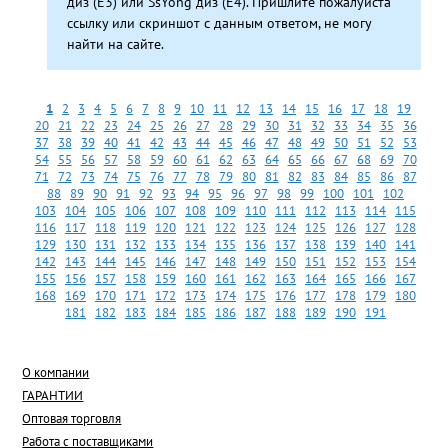
диз (E3) или SsYong диз (E4). Пришлите пожалуйста
ссылку или скриншот с данным ответом, не могу
найти на сайте.
1
2
3
4
5
6
7
8
9
10
11
12
13
14
15
16
17
18
19
20
21
22
23
24
25
26
27
28
29
30
31
32
33
34
35
36
37
38
39
40
41
42
43
44
45
46
47
48
49
50
51
52
53
54
55
56
57
58
59
60
61
62
63
64
65
66
67
68
69
70
71
72
73
74
75
76
77
78
79
80
81
82
83
84
85
86
87
88
89
90
91
92
93
94
95
96
97
98
99
100
101
102
103
104
105
106
107
108
109
110
111
112
113
114
115
116
117
118
119
120
121
122
123
124
125
126
127
128
129
130
131
132
133
134
135
136
137
138
139
140
141
142
143
144
145
146
147
148
149
150
151
152
153
154
155
156
157
158
159
160
161
162
163
164
165
166
167
168
169
170
171
172
173
174
175
176
177
178
179
180
181
182
183
184
185
186
187
188
189
190
191
О компании
ГАРАНТИИ
Оптовая торговля
Работа с поставщиками