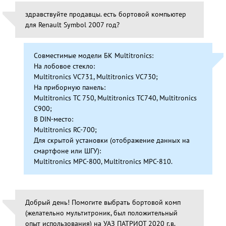
здравствуйте продавцы. есть бортовой компьютер
для Renault Symbol 2007 год?
Совместимые модели БК Multitronics:
На лобовое стекло:
Multitronics VC731, Multitronics VC730;
На приборную панель:
Multitronics TC 750, Multitronics TC740, Multitronics
С900;
В DIN-место:
Multitronics RC-700;
Для скрытой установки (отображение данных на
смартфоне или ШГУ):
Multitronics MPC-800, Multitronics MPC-810.
Добрый день! Помогите выбрать бортовой комп
(желательно мультитроник, был положительный
опыт использования) на УАЗ ПАТРИОТ 2020 г.в.