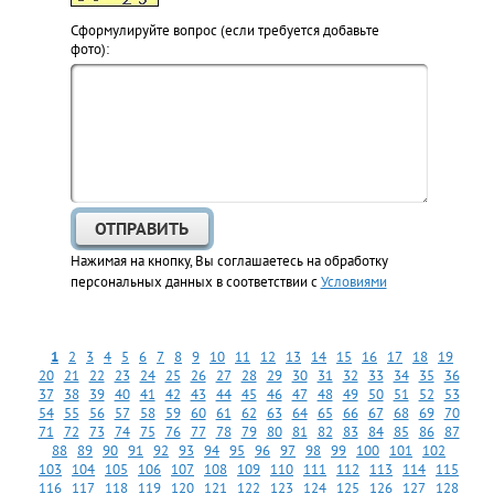
Cформулируйте вопрос (если требуется добавьте
фото):
Нажимая на кнопку, Вы соглашаетесь на обработку
персональных данных в соответствии с
Условиями
1
2
3
4
5
6
7
8
9
10
11
12
13
14
15
16
17
18
19
20
21
22
23
24
25
26
27
28
29
30
31
32
33
34
35
36
37
38
39
40
41
42
43
44
45
46
47
48
49
50
51
52
53
54
55
56
57
58
59
60
61
62
63
64
65
66
67
68
69
70
71
72
73
74
75
76
77
78
79
80
81
82
83
84
85
86
87
88
89
90
91
92
93
94
95
96
97
98
99
100
101
102
103
104
105
106
107
108
109
110
111
112
113
114
115
116
117
118
119
120
121
122
123
124
125
126
127
128