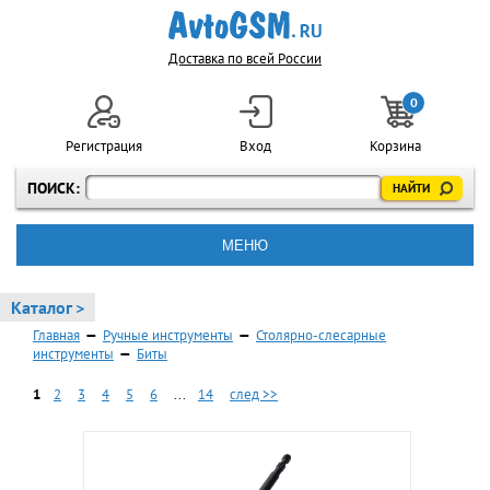
Доставка по всей России
0
Регистрация
Вход
Корзина
ПОИСК:
МЕНЮ
Каталог >
Главная
—
Ручные инструменты
—
Столярно-слесарные
инструменты
—
Биты
1
2
3
4
5
6
...
14
след >>