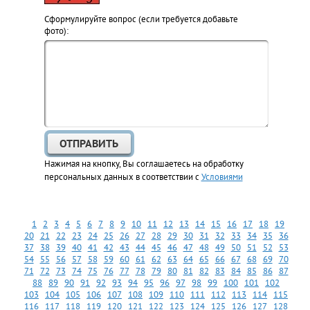
Cформулируйте вопрос (если требуется добавьте
фото):
Нажимая на кнопку, Вы соглашаетесь на обработку
персональных данных в соответствии с
Условиями
1
2
3
4
5
6
7
8
9
10
11
12
13
14
15
16
17
18
19
20
21
22
23
24
25
26
27
28
29
30
31
32
33
34
35
36
37
38
39
40
41
42
43
44
45
46
47
48
49
50
51
52
53
54
55
56
57
58
59
60
61
62
63
64
65
66
67
68
69
70
71
72
73
74
75
76
77
78
79
80
81
82
83
84
85
86
87
88
89
90
91
92
93
94
95
96
97
98
99
100
101
102
103
104
105
106
107
108
109
110
111
112
113
114
115
116
117
118
119
120
121
122
123
124
125
126
127
128