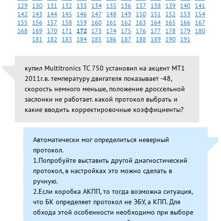
129
130
131
132
133
134
135
136
137
138
139
140
141
142
143
144
145
146
147
148
149
150
151
152
153
154
155
156
157
158
159
160
161
162
163
164
165
166
167
168
169
170
171
172
173
174
175
176
177
178
179
180
181
182
183
184
185
186
187
188
189
190
191
купил Multitronics TC 750 установил на акцент МТ1
2011г.в. температуру двигателя показывает -48,
скорость немного меньше, положение дроссельной
заслонки не работает. какой протокол выбрать и
какие вводить корректировочные коэффициенты?
Автоматически мог определиться неверный
протокол.
1.Попробуйте выставить другой диагностический
протокол, в настройках это можно сделать в
ручную.
2.Если коробка АКПП, то тогда возможна ситуация,
что БК определяет протокол не ЭБУ, а КПП. Для
обхода этой особенности необходимо при выборе