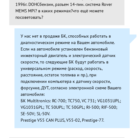
1996г. DOHCбензин, разъем 14-пин. система Rover
MEMS MPi? в каких режимах?что ещё можете
посоветовать?
У нас нет в продаже БК, способных работать в
диагностическом режиме на Вашем автомобиле.
Если на автомобиле установлен бензиновый
инжекторный двигатель и электрический датчик
скорости, то следующие БК будут работать в
универсальном режиме (расход, скорость,
расстояние, остаток топлива и пр.), при
подключении компьютера к датчику скорости,
форсунке, ДУТ, согласно электронной схеме Вашего
автомобиля:
БК Multitronics: RC-700; TC750, VC 731; VG1031UPL;
VG1031GPL; TC 50UPL; TC 50GPL; RI-500; RIF-500;
SE-50V; SL-50V.
Prestige V55 CAN PLUS, V55-02, Prestige-77.