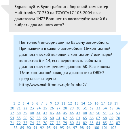
Здравствуйте. Будет работать бортовой компьютер
Multitronics TC 750 на TOYOTA LC 105 2004 г.в. с
двигателем 1HZ? Если нет то посоветуйте какой бк
выбрать для данного авто?
Нет точной информации по Вашему автомобилю.
При наличии в салоне автомобиля 16-контактной
диагностической колодки с контактом 7 или парой
контактов 6 и 14, есть вероятность работы в
диагностическом режиме данного БК. Распиновка
16-ти контактной колодки диагностики OBD-2
представлена здесь:
http://www.multitronics.ru/info_obd2/
1
2
3
4
5
6
7
8
9
10
11
12
13
14
15
16
17
18
19
20
21
22
23
24
25
26
27
28
29
30
31
32
33
34
35
36
37
38
39
40
41
42
43
44
45
46
47
48
49
50
51
52
53
54
55
56
57
58
59
60
61
62
63
64
65
66
67
68
69
70
71
72
73
74
75
76
77
78
79
80
81
82
83
84
85
86
87
88
89
90
91
92
93
94
95
96
97
98
99
100
101
102