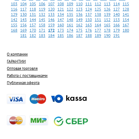
103
104
105
106
107
108
109
110
111
112
113
114
115
116
117
118
119
120
121
122
123
124
125
126
127
128
129
130
131
132
133
134
135
136
137
138
139
140
141
142
143
144
145
146
147
148
149
150
151
152
153
154
155
156
157
158
159
160
161
162
163
164
165
166
167
168
169
170
171
172
173
174
175
176
177
178
179
180
181
182
183
184
185
186
187
188
189
190
191
О компании
ГАРАНТИИ
Оптовая торговля
Работа с поставщиками
Публичная оферта