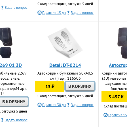
Склад поставщика, отгрузка 5 дней
Задать вопрос
Гарантия 15 дн
Задать вопрос
2269 01 3D
Detail DT-0214
Автосто
обильные 2269
Автоковрик бумажный 50х40,5
Коврики авто
версальные,
см ( ) арт. 116506
(3D) матерчат
прорезиненные
двухцветны
13 ₽
. размер:M арт.
5шт/комп.
514
Склад поставщика, отгрузка 5 дней
5 457 ₽
Гарантия 30 дн
Задать вопрос
Склад поставщ
, отгрузка 5 дней
Гарантия 15
Задать вопрос