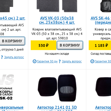
х45 см.) 2 шт.
AVS VK-03 (50х38
AVS SK-46
см.,25х38см.) 4 шт.
(передни
питывающий AVS
Коврик влаговпитывающий AVS
Ковер в са
 см) 2 шт. арт.
VK-03 (50 х 38 см., 25 х 38 см.) 4
универсаль
808
шт. арт. 59810
предм.
530 ₽
1 185 ₽
, отгрузка 5 дней
На нашем складе
Склад поставщ
Задать вопрос
Гарантия 30 дн
Задать вопрос
Гарантия 30
ниверсальные
Автостор 2141 01 3D
Автосто