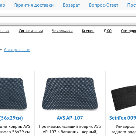
вар
Гарантия доставки
Возврат
Вопрос-Ответ
Пос
льник
Cигнализации
Чехольчики
Ксенон
ДХО
Светоди
—
Универсальные
 (56х29см)
AVS AP-107
SeinTex 00
щий коврик AVS
Противоскользящий коврик AVS
Универсал
размер 56х29 см
AP-107 в багажник - черный,
заднего ряд