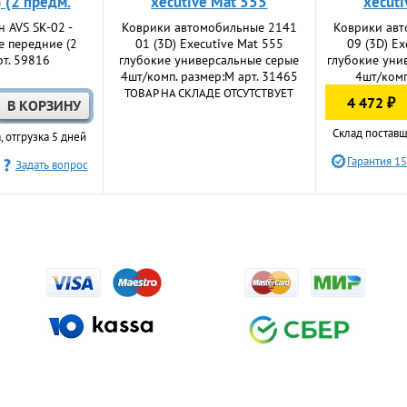
 (2 предм.
xecutive Mat 555
xecuti
н AVS SK-02 -
Коврики автомобильные 2141
Коврики ав
е передние (2
01 (3D) Еxecutive Mat 555
09 (3D) Еx
рт. 59816
глубокие универсальные серые
глубокие уни
4шт/комп. размер:M арт. 31465
4шт/комп.
ТОВАР НА СКЛАДЕ ОТСУТСТВУЕТ
4 472 ₽
Склад поставщ
, отгрузка 5 дней
Гарантия 15
Задать вопрос