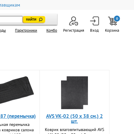
тавщикам
0
оды
Парктроники
Комбо
Регистрация
Вход
Корзина
987 (перемычка)
AVS VK-02 (50 х 38 см.) 2
шт.
ьная перемычка
Коврик влаговпитывающий AVS
а ковриков салона