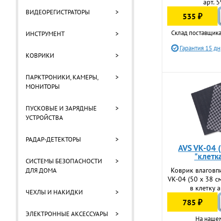
арт. 
ВИДЕОРЕГИСТРАТОРЫ
>
535 ₽
Склад поставщика
ИНСТРУМЕНТ
>
Гарантия 15 дн
КОВРИКИ
>
ПАРКТРОНИКИ, КАМЕРЫ,
>
МОНИТОРЫ
ПУСКОВЫЕ И ЗАРЯДНЫЕ
>
УСТРОЙСТВА
РАДАР-ДЕТЕКТОРЫ
>
AVS VK-04 
"клетка
СИСТЕМЫ БЕЗОПАСНОСТИ
>
Коврик влагов
ДЛЯ ДОМА
VK-04 (50 х 38 см
в клетку 
ЧЕХЛЫ И НАКИДКИ
>
785 ₽
ЭЛЕКТРОННЫЕ АКСЕССУАРЫ
>
На наше