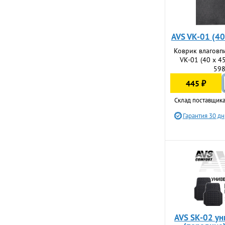
AVS VK-01 (40
Коврик влагов
VK-01 (40 х 45
59
445 ₽
Склад поставщика
Гарантия 30 дн
AVS SK-02 у