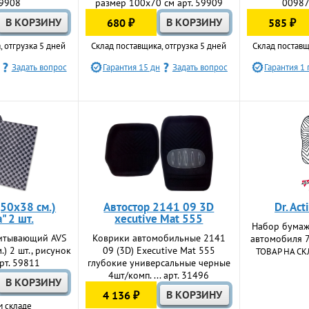
59908
размер 100x70 см арт. 59909
00987
680 ₽
585 ₽
, отгрузка 5 дней
Склад поставщика, отгрузка 5 дней
Склад поставщ
Задать вопрос
Гарантия 15 дн
Задать вопрос
Гарантия 1 
(50х38 см.)
Автостор 2141 09 3D
Dr. Ac
" 2 шт.
xecutive Mat 555
Набор бумаж
питывающий AVS
Коврики автомобильные 2141
автомобиля 7
.) 2 шт., рисунок
09 (3D) Еxecutive Mat 555
ТОВАР НА СК
арт. 59811
глубокие универсальные черные
4шт/комп. ... арт. 31496
4 136 ₽
м складе