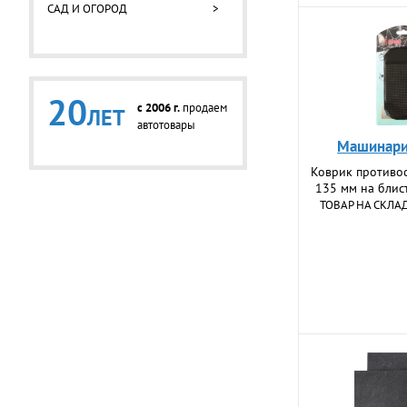
САД И ОГОРОД
>
20
c 2006 г.
продаем
ЛЕТ
автотовары
Машинари
Коврик противо
135 мм на блис
ТОВАР НА СКЛА