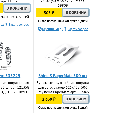
VK-02 (50 х 38 см) 2 шт. арт.
 арт. 11057
59809
505 ₽
ика, отгрузка 5 дней
Склад поставщика, отгрузка 5 дней
год
Задать вопрос
Гарантия 30 дн
Задать вопрос
tive 535225
Shine S PaperMats 500 шт
ных ковриков для
Бумажные двухслойные коврики
50 шт арт. 121358
для авто, размер 525х405, 500
шт ystems PaperMats арт. 119065
ЛАДЕ ОТСУТСТВУЕТ
2 639 ₽
Склад поставщика, отгрузка 5 дней