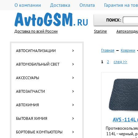
О компании
Доставка
Оплата
Гарантия на то
ПОИСК:
Доставка по всей России
Starline
Автохолоди
Главная
—
Коврики
АВТОСИГНАЛИЗАЦИИ
>
1
2
след >>
АВТОМОБИЛЬНЫЙ СВЕТ
>
АКСЕССУАРЫ
>
АВТОЗАПЧАСТИ
>
АВТОХИМИЯ
>
БЫТОВАЯ ХИМИЯ
>
AVS -114L
Противоскользя
БОРТОВЫЕ КОМПЬЮТЕРЫ
>
114L - черный, 