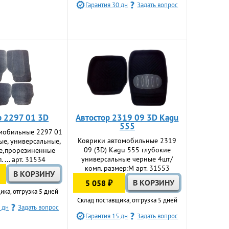
Гарантия 30 дн
Задать вопрос
р 2297 01 3D
Автостор 2319 09 3D Kagu
555
мобильные 2297 01
Коврики автомобильные 2319
ые, универсальные,
09 (3D) Kagu 555 глубокие
е,прорезиненные
универсальные черные 4шт/
 ... арт. 31534
комп. размер:M арт. 31553
5 058 ₽
ика, отгрузка 5 дней
Склад поставщика, отгрузка 5 дней
 дн
Задать вопрос
Гарантия 15 дн
Задать вопрос