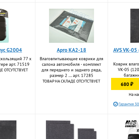
ус G2004
Арго КА2-18
AVS VK-05 
скользящий 77 х
Влаговпитывающие коврики для
Коврик влаг
тере арт. 71519
салона автомобиля - комплект
VK-05 (120
для переднего и заднего ряда,
ДЕ ОТСУТСТВУЕТ
багажни
размер 2 ... арт. 17285
ТОВАР НА СКЛАДЕ ОТСУТСТВУЕТ
680 ₽
На на
Гарантия 30