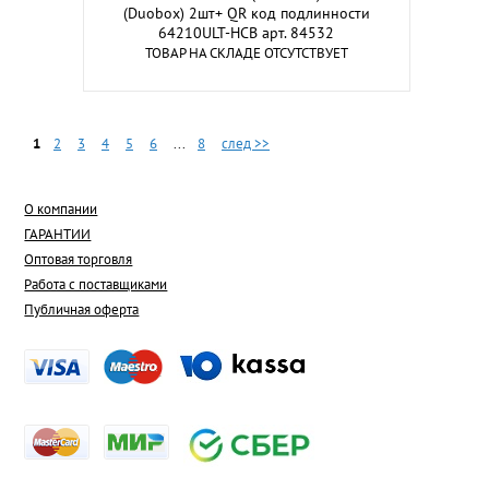
(Duobox) 2шт+ QR код подлинности
64210ULT-HCB арт. 84532
ТОВАР НА СКЛАДЕ ОТСУТСТВУЕТ
1
2
3
4
5
6
...
8
след >>
О компании
ГАРАНТИИ
Оптовая торговля
Работа с поставщиками
Публичная оферта