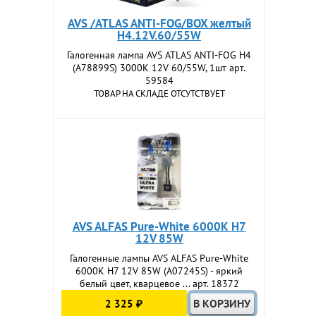
AVS /ATLAS ANTI-FOG/BOX желтый
H4.12V.60/55W
Галогенная лампа AVS ATLAS ANTI-FOG H4
(A78899S) 3000К 12V 60/55W, 1шт арт.
59584
ТОВАР НА СКЛАДЕ ОТСУТСТВУЕТ
AVS ALFAS Pure-White 6000К H7
12V 85W
Галогенные лампы AVS ALFAS Pure-White
6000К H7 12V 85W (A07245S) - яркий
белый цвет, кварцевое ... арт. 18372
2 325 ₽