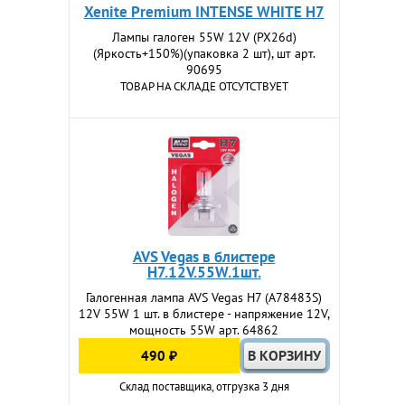
Xenite Premium INTENSE WHITE H7
Лампы галоген 55W 12V (PX26d)
(Яркость+150%)(упаковка 2 шт), шт арт.
90695
ТОВАР НА СКЛАДЕ ОТСУТСТВУЕТ
AVS Vegas в блистере
H7.12V.55W.1шт.
Галогенная лампа AVS Vegas H7 (A78483S)
12V 55W 1 шт. в блистере - напряжение 12V,
мощность 55W арт. 64862
490 ₽
Склад поставщика, отгрузка 3 дня