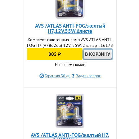
AVS /ATLAS ANTI-FOG/желтый
H7,12V.55W.блисте
Комплект галогенных ламп AVS ATLAS ANTI-
FOG H7 (A78626S) 12V, 55W, 2 шт арт. 16178
805 ₽
На нашем складе
Гарантия 30 дн
Задать вопрос
AVS /ATLAS ANTI-FOG/желтый H7.