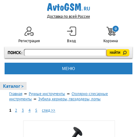
Доставка по всей России
0
Регистрация
Вход
Корзина
ПОИСК:
МЕНЮ
Каталог >
Главная
—
Ручные инструменты
—
Столярно-слесарные
инструменты
—
Зубила, кернеры, гвоздодеры, ломы
1
2
3
4
5
след >>