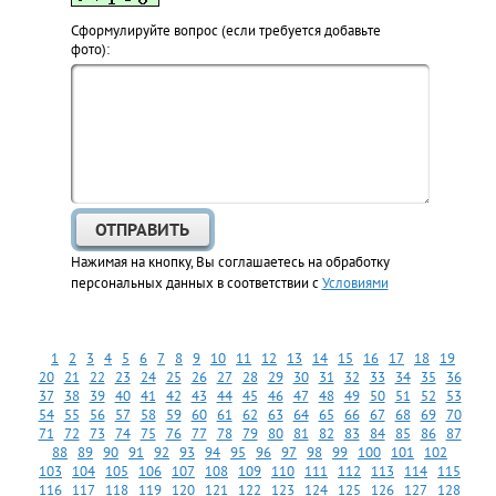
Cформулируйте вопрос (если требуется добавьте
фото):
Нажимая на кнопку, Вы соглашаетесь на обработку
персональных данных в соответствии с
Условиями
1
2
3
4
5
6
7
8
9
10
11
12
13
14
15
16
17
18
19
20
21
22
23
24
25
26
27
28
29
30
31
32
33
34
35
36
37
38
39
40
41
42
43
44
45
46
47
48
49
50
51
52
53
54
55
56
57
58
59
60
61
62
63
64
65
66
67
68
69
70
71
72
73
74
75
76
77
78
79
80
81
82
83
84
85
86
87
88
89
90
91
92
93
94
95
96
97
98
99
100
101
102
103
104
105
106
107
108
109
110
111
112
113
114
115
116
117
118
119
120
121
122
123
124
125
126
127
128