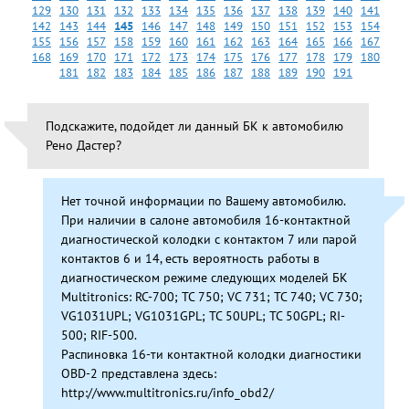
129
130
131
132
133
134
135
136
137
138
139
140
141
142
143
144
145
146
147
148
149
150
151
152
153
154
155
156
157
158
159
160
161
162
163
164
165
166
167
168
169
170
171
172
173
174
175
176
177
178
179
180
181
182
183
184
185
186
187
188
189
190
191
Подскажите, подойдет ли данный БК к автомобилю
Рено Дастер?
Нет точной информации по Вашему автомобилю.
При наличии в салоне автомобиля 16-контактной
диагностической колодки с контактом 7 или парой
контактов 6 и 14, есть вероятность работы в
диагностическом режиме следующих моделей БК
Multitronics: RC-700; TC 750; VC 731; TC 740; VC 730;
VG1031UPL; VG1031GPL; TC 50UPL; TC 50GPL; RI-
500; RIF-500.
Распиновка 16-ти контактной колодки диагностики
OBD-2 представлена здесь:
http://www.multitronics.ru/info_obd2/