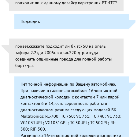
подходит ли к данному девайсу парктроник РТ-4ТС?
Подходит.
привет.скажите подходит ли бк тс750 на опель
зафира 2.2тди 2005г.в двиг.220 дтр.и куда
соединять опционные првода для полной работы
бортк-ра.
Нет точной информации по Вашему автомобилю.
При наличии в салоне автомобиля 16-контактной
диагностической колодки с контактом 7 или парой
контактов 6 и 14, есть вероятность работы в
диагностическом режиме следующих моделей БК
Multitronics: RC-700; TC 750; VC 731; TC 740; VC 730;
VG1031UPL; VG1031GPL; TC 50UPL; TC 50GPL; RI-
500; RIF-500.
Распиновка 16-ти контактной колодки диагностики