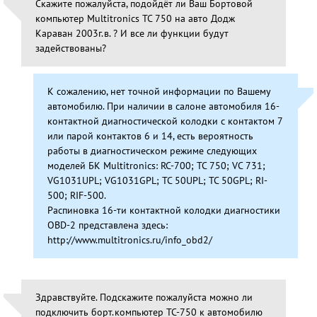
Скажите пожалуйста, подойдёт ли Ваш Бортовой
компьютер Multitronics TC 750 на авто Додж
Караван 2003г.в. ? И все ли функции будут
задействованы?
К сожалению, нет точной информации по Вашему
автомобилю. При наличии в салоне автомобиля 16-
контактной диагностической колодки с контактом 7
или парой контактов 6 и 14, есть вероятность
работы в диагностическом режиме следующих
моделей БК Multitronics: RC-700; TC 750; VC 731;
VG1031UPL; VG1031GPL; TC 50UPL; TC 50GPL; RI-
500; RIF-500.
Распиновка 16-ти контактной колодки диагностики
OBD-2 представлена здесь:
http://www.multitronics.ru/info_obd2/
Здравствуйте. Подскажите пожалуйста можно ли
подключить борт.компьютер TC-750 к автомобилю