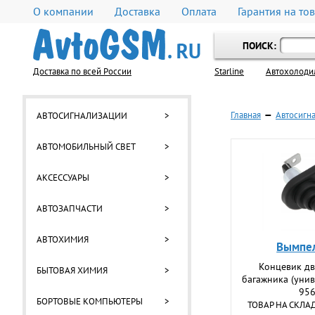
О компании
Доставка
Оплата
Гарантия на то
ПОИСК:
Доставка по всей России
Starline
Автохолоди
Главная
—
Автосигн
АВТОСИГНАЛИЗАЦИИ
>
АВТОМОБИЛЬНЫЙ СВЕТ
>
АКСЕССУАРЫ
>
АВТОЗАПЧАСТИ
>
АВТОХИМИЯ
>
Вымпе
Концевик дв
БЫТОВАЯ ХИМИЯ
>
багажника (унив
95
БОРТОВЫЕ КОМПЬЮТЕРЫ
>
ТОВАР НА СКЛА