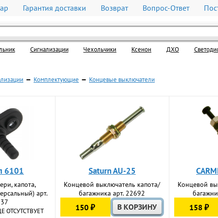
вар
Гарантия доставки
Возврат
Вопрос-Ответ
Пос
льник
Cигнализации
Чехольчики
Ксенон
ДХО
Светоди
ализации
—
Комплектующие
—
Концевые выключатели
л 6101
Saturn AU-25
CARM
ери, капота,
Концевой выключатель капота/
Концевой вы
ерсальный) арт.
багажника арт. 22692
багажни
637
150 ₽
158 ₽
ДЕ ОТСУТСТВУЕТ