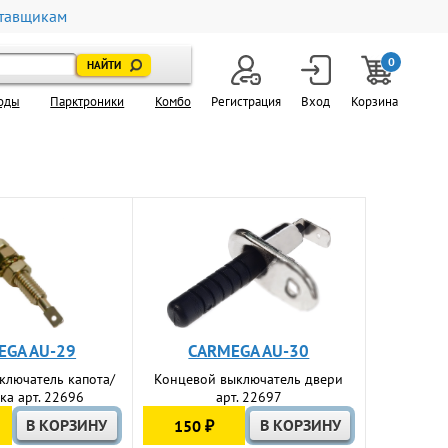
тавщикам
0
оды
Парктроники
Комбо
Регистрация
Вход
Корзина
EGA AU-29
CARMEGA AU-30
ключатель капота/
Концевой выключатель двери
ка арт. 22696
арт. 22697
150 ₽