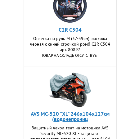
C2R С504
Оплетка на руль M (37-39см) экокожа
черная c синей строчкой ромб C2R С504
арт. 80897
ТОВАР НА СКЛАДЕ ОТСУТСТВУЕТ
AVS МС-520 "ХL" 246х104х127см
(водонепрониц
Защитный чехол-тент на мотоцикл AVS
Security MC-520 XL - защита от