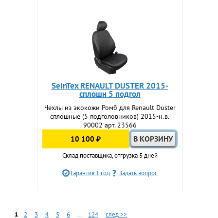
SeinTex RENAULT DUSTER 2015-
сплошн 5 подгол
Чехлы из экокожи Ромб для Renault Duster
сплошные (5 подголовников) 2015-н.в.
90002 арт. 23566
10 100 ₽
Склад поставщика, отгрузка 5 дней
Гарантия 1 год
Задать вопрос
1
2
3
4
5
6
...
124
след >>