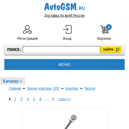
Доставка по всей России
0
Регистрация
Вход
Корзина
ПОИСК:
МЕНЮ
Каталог >
Главная
—
Химия, крепеж, СИЗ
—
Крепеж
—
Гвозди
1
2
3
4
5
6
...
9
след >>