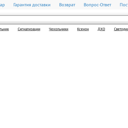
вар
Гарантия доставки
Возврат
Вопрос-Ответ
Пос
льник
Cигнализации
Чехольчики
Ксенон
ДХО
Светоди