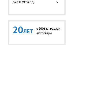
САД И ОГОРОД
>
20
c 2006 г.
продаем
ЛЕТ
автотовары