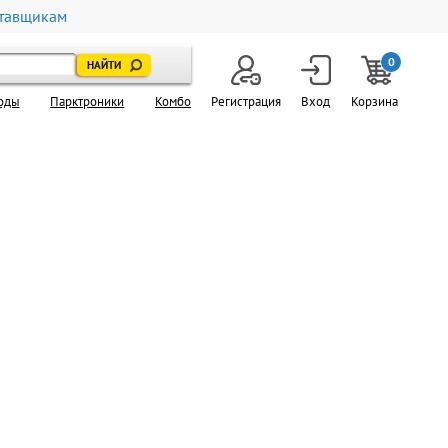
тавщикам
0
оды
Парктроники
Комбо
Регистрация
Вход
Корзина