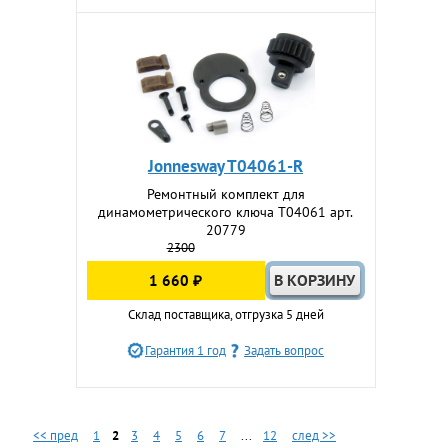
Jonnesway T04061-R
Ремонтный комплект для
динамометрического ключа T04061 арт.
20779
2300
1 660 ₽
Склад поставщика, отгрузка 5 дней
Гарантия 1 год
Задать вопрос
<< пред
1
2
3
4
5
6
7
...
12
след >>