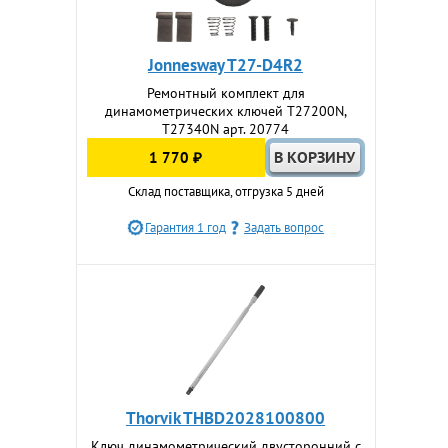
Jonnesway T27-D4R2
Ремонтный комплект для
динамометрических ключей T27200N,
T27340N арт. 20774
1 770 ₽
Склад поставщика, отгрузка 5 дней
Гарантия 1 год
Задать вопрос
Thorvik THBD2028100800
Ключ динамометрический двусторонний с