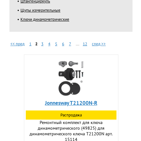
Штангенциркуль
Щупы измерительные
Ключи динамометрические
<< пред
1
2
3
4
5
6
7
...
12
след >>
Jonnesway T21200N-R
Распродажа
Ремонтный комплект для ключа
динамометрического (49825) для
динамометрического ключа T21200N арт.
15114