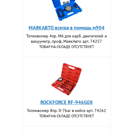
МАЯКАВТО всегда в помощь м904
Топливомер 4пр. МА для карб. двигателей и
вакууметр, проф, МаякАвто арт. 74257
ТОВАР НА СКЛАДЕ ОТСУТСТВУЕТ
ROCKFORCE RF-946G08
Топливомер 8пр. 0-7bar в кейсе арт. 74262
ТОВАР НА СКЛАДЕ ОТСУТСТВУЕТ