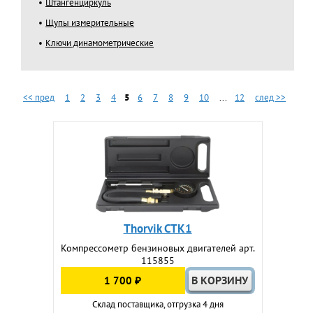
Штангенциркуль
Щупы измерительные
Ключи динамометрические
<< пред
1
2
3
4
5
6
7
8
9
10
...
12
след >>
Thorvik CTK1
Компрессометр бензиновых двигателей арт.
115855
1 700 ₽
Склад поставщика, отгрузка 4 дня