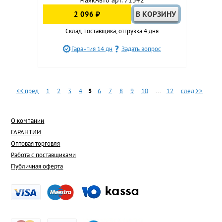
МаякАвто арт. 71342
2 096 ₽
Склад поставщика, отгрузка 4 дня
Гарантия 14 дн
Задать вопрос
<< пред
1
2
3
4
5
6
7
8
9
10
...
12
след >>
О компании
ГАРАНТИИ
Оптовая торговля
Работа с поставщиками
Публичная оферта