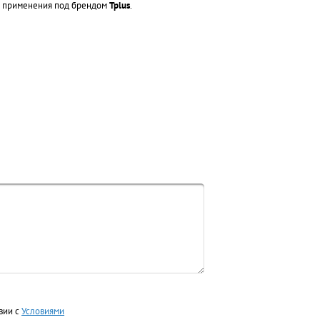
ра применения под брендом
Tplus
.
вии с
Условиями