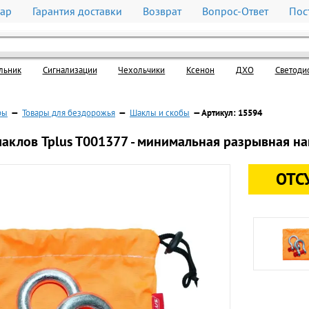
вар
Гарантия доставки
Возврат
Вопрос-Ответ
Пос
льник
Cигнализации
Чехольчики
Ксенон
ДХО
Светоди
ры
—
Товары для бездорожья
—
Шаклы и скобы
— Артикул: 15594
аклов Tplus T001377 - минимальная разрывная нагр
ОТС