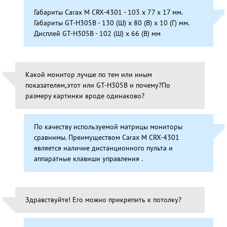
Габариты Carax M CRX-4301 - 103 х 77 х 17 мм.
Габариты GT-H305B - 130 (Ш) х 80 (В) х 10 (Г) мм.
Дисплей GT-H305B - 102 (Ш) х 66 (В) мм
Какой монитор лучше по тем или иным
показателям,этот или GT-H305B и почему?По
размеру картинки вроде одинаково?
По качеству используемой матрицы мониторы
сравнимы. Преимуществом Carax M CRX-4301
является наличие дистанционного пульта и
аппаратные клавиши управления .
Здравствуйте! Его можно прикрепить к потолку?