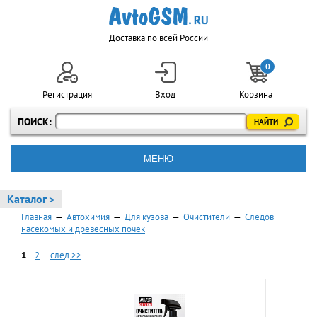
Доставка по всей России
0
Регистрация
Вход
Корзина
ПОИСК:
МЕНЮ
Каталог >
Главная
—
Автохимия
—
Для кузова
—
Очистители
—
Следов
насекомых и древесных почек
1
2
след >>