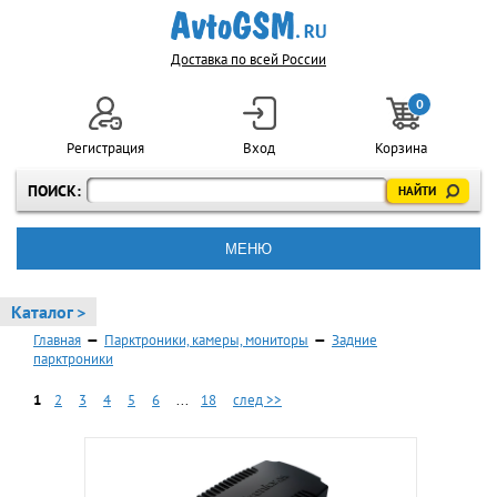
Доставка по всей России
0
Регистрация
Вход
Корзина
ПОИСК:
МЕНЮ
Каталог >
Главная
—
Парктроники, камеры, мониторы
—
Задние
парктроники
1
2
3
4
5
6
...
18
след >>