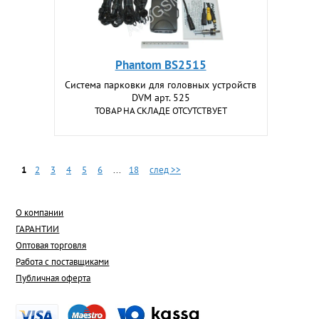
Phantom BS2515
Система парковки для головных устройств
DVM арт. 525
ТОВАР НА СКЛАДЕ ОТСУТСТВУЕТ
1
2
3
4
5
6
...
18
след >>
О компании
ГАРАНТИИ
Оптовая торговля
Работа с поставщиками
Публичная оферта