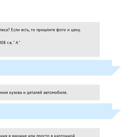
еса? Если есть, то пришлите фото и цену.
г.в. " A "
ения кузова и деталей автомобиля.
ения в машине или просто в картонной