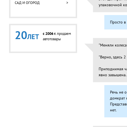
САД И ОГОРОД
>
упаковочной к
Просто в
20
c 2006 г.
продаем
ЛЕТ
автотовары
"Меняли колеса
"Верно, здесь 2
Приподнимая ча
явно завышена.
Речь не о
домкрат 
Представ
нет.