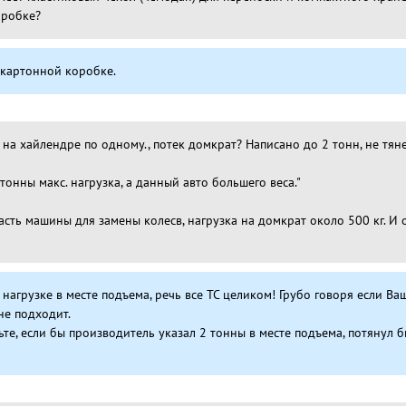
оробке?
 картонной коробке.
 на хайлендре по одному., потек домкрат? Написано до 2 тонн, не тян
 тонны макс. нагрузка, а данный авто большего веса."
сть машины для замены колесв, нагрузка на домкрат около 500 кг. И о
 нагрузке в месте подъема, речь все ТС целиком! Грубо говоря если В
не подходит.
ьте, если бы производитель указал 2 тонны в месте подъема, потянул 