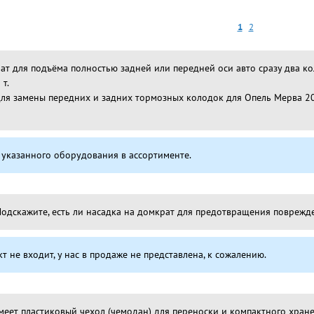
1
2
ат для подъёма полностью задней или передней оси авто сразу два кол
 т.
для замены передних и задних тормозных колодок для Опель Мерва 2008 
т указанного оборудования в ассортименте.
Подскажите, есть ли насадка на домкрат для предотвращения поврежд
т не входит, у нас в продаже не представлена, к сожалению.
меет пластиковый чехол (чемодан) для переноски и компактного хран