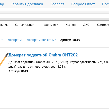
вар
Гарантия доставки
Возврат
Вопрос-Ответ
Пос
льник
Cигнализации
Чехольчики
Ксенон
ДХО
Светоди
нт
—
Домкраты
—
Домкраты подкатные
— Артикул: 8619
Домкрат подкатной Ombra OHT202
Домкрат подкатной Ombra OHT202 (55403) - грузоподъемность - 2 т., выс
дизайн, защита от перегрузки, вес - 8.25 кг
Артикул:
8619