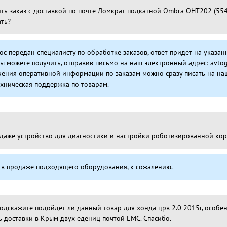
ть заказ с доставкой по почте Домкрат подкатной Ombra OHT202 (554
ать?
ос передан специалисту по обработке заказов, ответ придет на указа
Вы можете получить, отправив письмо на наш электронный адрес: avt
чения оперативной информации по заказам можно сразу писать на наш
ехническая поддержка по товарам.
родаже устройство для диагностики и настройки роботизированной коро
т в продаже подходящего оборудования, к сожалению.
одскажите подойдет ли данный товар для хонда црв 2.0 2015г, особен
ь доставки в Крым двух едениц почтой ЕМС. Спасибо.