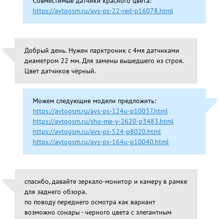
Совместимые датчики красного цвета:
https://avtogsm.ru/avs-ps-22-red-p16078.html
Добрый день. Нужен парктроник с 4мя датчиками
диаметром 22 мм. Для замены вышедшего из строя.
Цвет датчиков чёрный.
Можем следующие модели предложить:
https://avtogsm.ru/avs-ps-124u-p10037.html
https://avtogsm.ru/sho-me-y-2620-p3483.html
https://avtogsm.ru/avs-ps-524-p8020.html
https://avtogsm.ru/avs-ps-164u-p10040.html
спасибо, давайте зеркало-монитор и камеру в рамке
для заднего обзора.
по поводу переднего осмотра как вариант
возможно сонары - черного цвета с элегантным