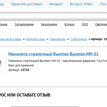
вар
Гарантия доставки
Возврат
Вопрос-Ответ
Пос
льник
Cигнализации
Чехольчики
Ксенон
ДХО
Светоди
ные аксессуары
—
Компрессоры
—
Манометры
—
Стрелочные
— Артикул: 1
Манометр стрелочный Вымпел Вымпел МН-01
Манометр стрелочный Вымпел МН-01 - максимальное давление 7 кгс/см,
бокс для хранения
Артикул:
13725
ОС ИЛИ ОСТАВЬТЕ ОТЗЫВ: