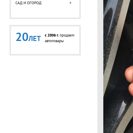
САД И ОГОРОД
>
20
c 2006 г.
продаем
ЛЕТ
автотовары