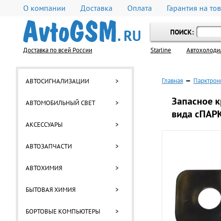
О компании
Доставка
Оплата
Гарантия на то
ПОИСК:
Доставка по всей России
Starline
Автохолоди
Главная
—
Парктрон
АВТОСИГНАЛИЗАЦИИ
>
Запасное к
АВТОМОБИЛЬНЫЙ СВЕТ
>
вида сПАРК 
АКСЕССУАРЫ
>
АВТОЗАПЧАСТИ
>
АВТОХИМИЯ
>
БЫТОВАЯ ХИМИЯ
>
БОРТОВЫЕ КОМПЬЮТЕРЫ
>