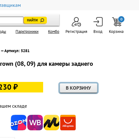
тавщикам
0
оды
Парктроники
Комбо
Регистрация
Вход
Корзина
— Артикул: 5281
rown (08, 09) для камеры заднего
230 ₽
ашем складе