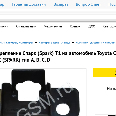
вар
Гарантия доставки
Возврат
Вопрос-Ответ
Пос
льник
Cигнализации
Чехольчики
Ксенон
ДХО
Светоди
ики, камеры, мониторы
—
Камеры заднего вида
—
Комплектующие к камерам
репление Спарк (Spark) T1 на автомобиль Toyota C
(SPARK) тип A, В, С, D
На н