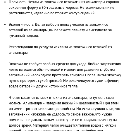
Прочность. Чехлы из экокожи со вставками из алькантары хорошо
сохраняют форму в 30-градусные морозы. Не усаживаются и не
растягиваются, идеально повторяют контур сидений.
Экологичность. Делая выбор в пользу чехлов из экокожи со
вставкой из алькантары, вы бережете планету и выступаете за
гуманный подход.
Рекомендации по уходу за чехлами из экокожи со вставкой из
алькантары
Экокожа не требует особых средств для ухода. Любые загрязнения
легко выводятся обычно водой и мылом, для удаления глубоких
загрязнений необходимо протереть спиртом. После мытья экокожу
нужно протереть сухой тряпкой. Не рекомендуется сушить феном,
возле батарей и других источников тепла.
Что же касается вставок в чехлы из алькантары, то тут есть свои
нюансы. Алькантара – материал нежный и шелковистый. При этом
он имеет грязеотталкивающие свойства. Но если случилось так, что
загрязнений избежать не удалось, то самое важное, что нужно
помнить – не давать пятнам засохнуть и не откладывать чистку на
долгое время. Материал легко очищается теплой водой с мягкой
щеткой, но все-таки щетку лучше заменить на фибру или