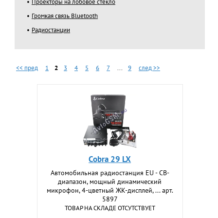
Проекторы на лобовое стекло
Громкая связь Bluetooth
Радиостанции
<< пред
1
2
3
4
5
6
7
...
9
след >>
Cobra 29 LX
Автомобильная радиостанция EU - CB-
диапазон, мощный динамический
микрофон, 4-цветный ЖК-дисплей, ... арт.
5897
ТОВАР НА СКЛАДЕ ОТСУТСТВУЕТ