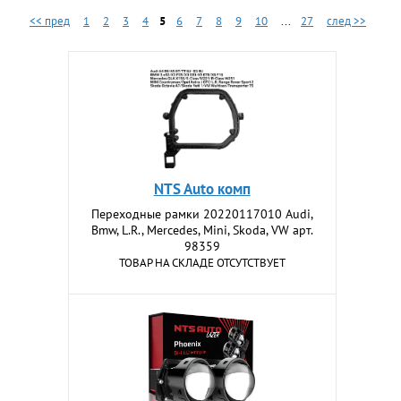
<< пред
1
2
3
4
5
6
7
8
9
10
...
27
след >>
NTS Auto комп
Переходные рамки 20220117010 Audi,
Bmw, L.R., Mercedes, Mini, Skoda, VW арт.
98359
ТОВАР НА СКЛАДЕ ОТСУТСТВУЕТ