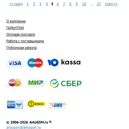
<< пред
1
2
3
4
5
6
7
8
9
10
...
27
след >>
О компании
ГАРАНТИИ
Оптовая торговля
Работа с поставщиками
Публичная оферта
© 2006-2026 AvtoGSM.ru ®
avtogsm@avtogsm.ru