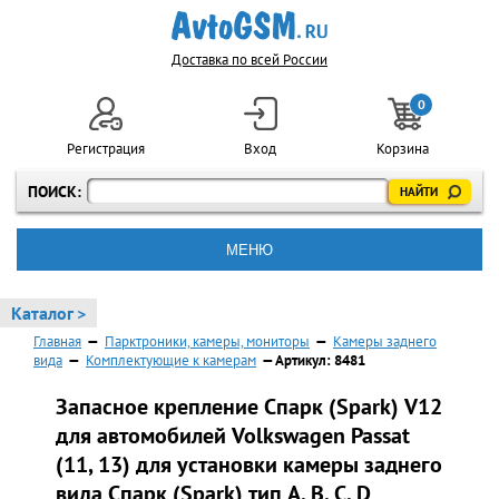
Доставка по всей России
0
Регистрация
Вход
Корзина
ПОИСК:
МЕНЮ
Каталог >
Главная
—
Парктроники, камеры, мониторы
—
Камеры заднего
вида
—
Комплектующие к камерам
— Артикул: 8481
Запасное крепление Спарк (Spark) V12
для автомобилей Volkswagen Passat
(11, 13) для установки камеры заднего
вида Спарк (Spark) тип A, В, С, D