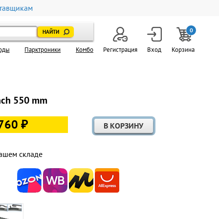
тавщикам
0
оды
Парктроники
Комбо
Регистрация
Вход
Корзина
nch 550 mm
760 ₽
ашем складе