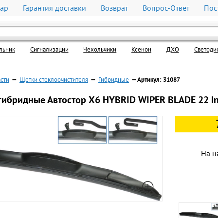
вар
Гарантия доставки
Возврат
Вопрос-Ответ
Пос
льник
Cигнализации
Чехольчики
Ксенон
ДХО
Светоди
асти
—
Щетки стеклоочистителя
—
Гибридные
— Артикул: 31087
гибридные Автостор Х6 HYBRID WIPER BLADE 22 i
На н