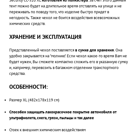
Security CC-520 XL
изготовлен из полиэстера
. За счет этого данный
тент можно будет на длительное время отставлять на улице и не
переживать по поводу того, что изделие быстро придет в
негодность. Также чехол не боится воздействия всевозможных
химических средств.
ХРАНЕНИЕ И ЭКСПЛУАТАЦИЯ
Представленный чехол поставляется
в сумке для хранения
. Она
удобно закрывается на "молнию". Если чехол какое-то время Вам не
будет нужен, Вы сможете компактно сложить его в указанную сумку
и, например, перевозить в багажном отделении транспортного
средства.
ОСОБЕННОСТИ:
Размер XL (482х178х119 см)
Способен защищать лакокрасочное покрытие автомобиля от
ультрафиолета, снега, грязи, пыльцы и так далее
Стоек к внешним химическим воздействиям