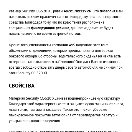
Размер Security CC-520 XL равен
482х178х119 см
. Это позволит Вам
накрывать чехлом практически всю площадь кузова транспортного
средства. Благодаря тому, что по краю тента расположена
специальная
фиксирующая резинка
, данное изделие не будет
падать на землю во время ветреной погоды.
Кроме того, специалисты компании AVS наделили этот тент
объемными отделениями, которые предназначены для зеркал
бокового обзора. Со стороны водительского сиденья на чехле есть
отверстие, закрывающееся на "молнию". Оно даст Вам возможность
всегда свободно открывать дверь своего автомобиля, не снимая при
этом Security CC-520 XL.
СВОЙСТВА
Материал Security CC-520 XL имеет водонепроницаемую структуру.
Благодаря этой характеристике тент защитит кузов машины от снега,
льда, грязи, пыльцы и так далее. Также этот чехол убережет
лакокрасочное покрытие автомобиля от перепадов температур и
ультрафиолетового излучения.