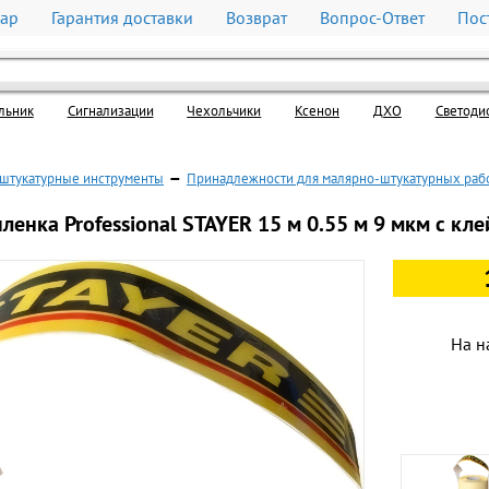
вар
Гарантия доставки
Возврат
Вопрос-Ответ
Пос
льник
Cигнализации
Чехольчики
Ксенон
ДХО
Светоди
штукатурные инструменты
—
Принадлежности для малярно-штукатурных раб
ленка Professional STAYER 15 м 0.55 м 9 мкм с кл
На н