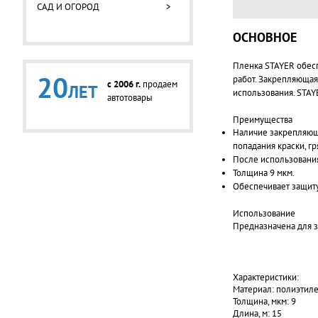
САД И ОГОРОД
>
ОСНОВНОЕ
Пленка STAYER обесп
20
работ. Закрепляющая
c 2006 г.
продаем
ЛЕТ
использования. STAY
автотовары
Преимущества
Наличие закрепляюще
попадания краски, гр
После использования
Толщина 9 мкм.
Обеспечивает защиту 
Использование
Предназначена для з
Характеристики:
Материал: полиэтиле
Толщина, мкм: 9
Длина, м: 15