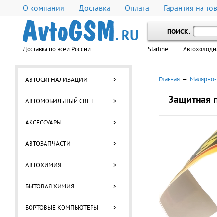
О компании
Доставка
Оплата
Гарантия на то
ПОИСК:
Доставка по всей России
Starline
Автохолоди
Главная
—
Малярно-
АВТОСИГНАЛИЗАЦИИ
>
Защитная п
АВТОМОБИЛЬНЫЙ СВЕТ
>
АКСЕССУАРЫ
>
АВТОЗАПЧАСТИ
>
АВТОХИМИЯ
>
БЫТОВАЯ ХИМИЯ
>
БОРТОВЫЕ КОМПЬЮТЕРЫ
>