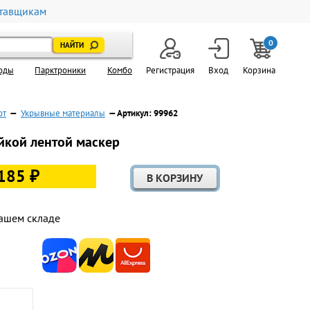
тавщикам
0
оды
Парктроники
Комбо
Регистрация
Вход
Корзина
от
—
Укрывные материалы
— Артикул: 99962
ейкой лентой маскер
185 ₽
ашем складе