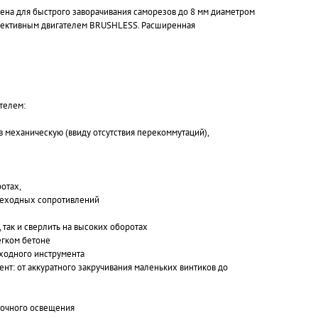
на для быстрого заворачивания саморезов до 8 мм диаметром
эффективным двигателем BRUSHLESS. Расширенная
телем:
 механическую (ввиду отсутствия перекоммутаций),
отах,
переходных сопротивлений
так и сверлить на высоких оборотах
егком бетоне
ходного инструмента
т: от аккуратного закручивания маленьких винтиков до
аточного освещения