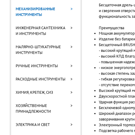
Бесщеточная дрель-
МЕХАНИЗИРОВАННЫЕ
>
и сверления отверст
ИНСТРУМЕНТЫ
функциональность за
Преимущества
ИНЖЕНЕРНАЯ САНТЕХНИКА
>
Мощная аккумулятор
И ИНСТРУМЕНТЫ
Изделие без батареи
Бесщеточный BRUSHL
МАЛЯРНО-ШТУКАТУРНЫЕ
>
- высокий крутящий 
ИНСТРУМЕНТЫ
- высокий КПД благо
- повышенная надежн
РУЧНЫЕ ИНСТРУМЕНТЫ
>
- низкое энергопотр
- высокая степень з
- гибкая регулировк
РАСХОДНЫЕ ИНСТРУМЕНТЫ
>
- отсутствие переком
Высокий крутящий м
ХИМИЯ, КРЕПЕЖ, СИЗ
>
Двухскоростной план
Ударная функция рас
ХОЗЯЙСТВЕННЫЕ
>
Бесключевой одномуф
ПРИНАДЛЕЖНОСТИ
Широкий диапазон ре
заворачивания круп
ЭЛЕКТРИКА И СВЕТ
>
Электронный тормоз 
Подсветка рабочего 