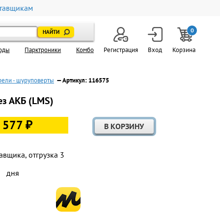
тавщикам
0
оды
Парктроники
Комбо
Регистрация
Вход
Корзина
рели - шуруповерты
— Артикул: 116575
ез АКБ (LMS)
 577 ₽
авщика, отгрузка 3
дня