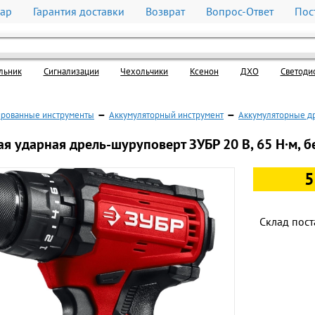
вар
Гарантия доставки
Возврат
Вопрос-Ответ
Пос
льник
Cигнализации
Чехольчики
Ксенон
ДХО
Светоди
рованные инструменты
—
Аккумуляторный инструмент
—
Аккумуляторные д
я ударная дрель-шуруповерт ЗУБР 20 В, 65 Н·м, б
5
Склад пост