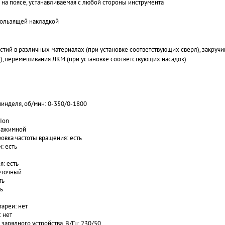
 на поясе, устанавливаемая с любой стороны инструмента
кользящей накладкой
стий в различных материалах (при установке соответствующих сверл), закруч
),перемешивания ЛКМ (при установке соответствующих насадок)
инделя, об/мин: 0-350/0-1800
-Ion
озажимной
овка частоты вращения: есть
: есть
: есть
еточный
ть
ь
тареи: нет
 нет
зарядного устройства, В/Гц: 230/50