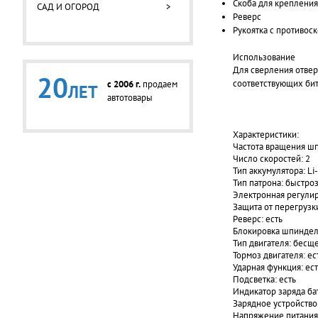
Скоба для крепления
САД И ОГОРОД
>
Реверс
Рукоятка с противос
Использование
Для сверления отвер
20
соответствующих бит
c 2006 г.
продаем
ЛЕТ
автотовары
Характеристики:
Частота вращения шп
Число скоростей: 2
Тип аккумулятора: Li
Тип патрона: быстр
Электронная регулир
Защита от перегрузки
Реверс: есть
Блокировка шпинделя
Тип двигателя: бесщ
Тормоз двигателя: ес
Ударная функция: ест
Подсветка: есть
Индикатор заряда ба
Зарядное устройство:
Напряжение питания 