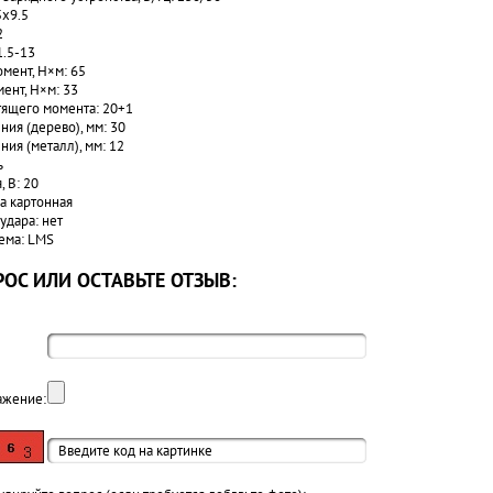
5x9.5
2
1.5-13
мент, Н×м: 65
ент, Н×м: 33
тящего момента: 20+1
ия (дерево), мм: 30
ия (металл), мм: 12
ь
 В: 20
а картонная
удара: нет
ема: LMS
ОС ИЛИ ОСТАВЬТЕ ОТЗЫВ:
ажение: