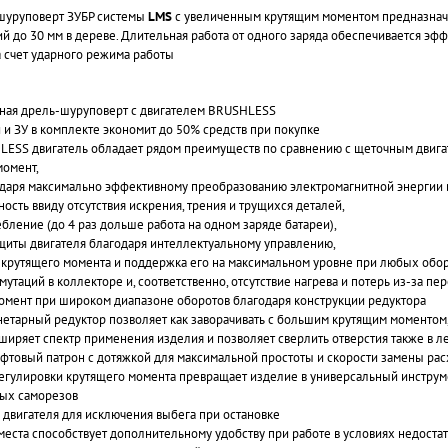
шуруповерт ЗУБР системы
LMS
с увеличенным крутящим моментом предназначе
ий до 30 мм в дереве. Длительная работа от одного заряда обеспечивается 
 счет ударного режима работы
ная дрель-шуруповерт с двигателем BRUSHLESS
 и ЗУ в комплекте экономит до 50% средств при покупке
ESS двигатель обладает рядом преимуществ по сравнению с щеточным двига
момент,
даря максимально эффективному преобразованию электромагнитной энергии в
ость ввиду отсутствия искрения, трения и трущихся деталей,
ебление (до 4 раз дольше работа на одном заряде батареи),
ащиты двигателя благодаря интеллектуальному управлению,
а крутящего момента и поддержка его на максимальном уровне при любых обор
мутаций в коллекторе и, соответственно, отсутствие нагрева и потерь из-за 
омент при широком диапазоне оборотов благодаря конструкции редуктора
етарный редуктор позволяет как заворачивать с большим крутящим моментом, 
ширяет спектр применения изделия и позволяет сверлить отверстия также в л
товый патрон с дотяжкой для максимальной простоты и скорости замены рас
гулировки крутящего момента превращает изделие в универсальный инструмен
ных саморезов
двигателя для исключения выбега при остановке
места способствует дополнительному удобству при работе в условиях недост