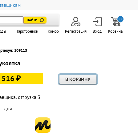
тавщикам
0
оды
Парктроники
Комбо
Регистрация
Вход
Корзина
ртикул: 109113
укоятка
 516 ₽
авщика, отгрузка 3
дня