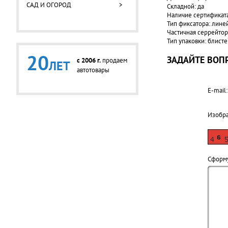
САД И ОГОРОД
>
Складной: да
Наличие сертификата
Тип фиксатора: лин
Частичная серрейторн
Тип упаковки: блист
20
ЗАДАЙТЕ ВОПР
c 2006 г.
продаем
ЛЕТ
автотовары
E-mail:
Изобр
Cформу