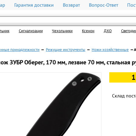
вар
Гарантия доставки
Возврат
Вопрос-Ответ
Пос
льник
Cигнализации
Чехольчики
Ксенон
ДХО
Светоди
енные принадлежности
—
Режущие инструменты
—
Ножи хозяйственные
— А
ож ЗУБР Оберег, 170 мм, лезвие 70 мм, стальная р
1
Склад пост