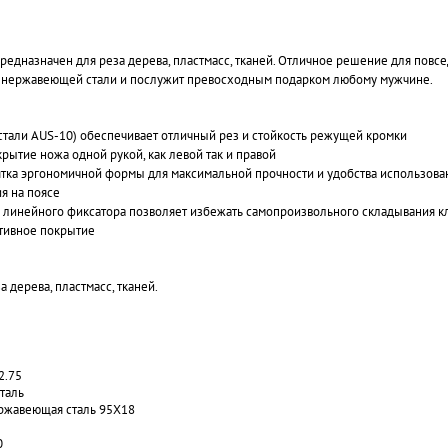
редназначен для реза дерева, пластмасс, тканей. Отличное решение для повс
 нержавеющей стали и послужит превосходным подарком любому мужчине.
 стали AUS-10) обеспечивает отличный рез и стойкость режущей кромки
рытие ножа одной рукой, как левой так и правой
тка эргономичной формы для максимальной прочности и удобства использова
я на поясе
линейного фиксатора позволяет избежать самопроизвольного складывания кл
тивное покрытие
 дерева, пластмасс, тканей.
2.75
таль
ержавеющая сталь 95Х18
0