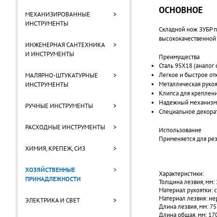
ОСНОВНОЕ
МЕХАНИЗИРОВАННЫЕ
>
ИНСТРУМЕНТЫ
Складной нож ЗУБР п
высококачественной
ИНЖЕНЕРНАЯ САНТЕХНИКА
>
И ИНСТРУМЕНТЫ
Преимущества
Сталь 95Х18 (аналог
Легкое и быстрое отк
МАЛЯРНО-ШТУКАТУРНЫЕ
>
Металлическая рукоя
ИНСТРУМЕНТЫ
Клипса для креплени
Надежный механизм 
РУЧНЫЕ ИНСТРУМЕНТЫ
>
Специальное декора
РАСХОДНЫЕ ИНСТРУМЕНТЫ
>
Использование
Применяется для реза
ХИМИЯ, КРЕПЕЖ, СИЗ
>
ХОЗЯЙСТВЕННЫЕ
>
Характеристики:
ПРИНАДЛЕЖНОСТИ
Толщина лезвия, мм: 
Материал рукоятки: с
Материал лезвия: н
ЭЛЕКТРИКА И СВЕТ
>
Длина лезвия, мм: 75
Длина общая, мм: 17