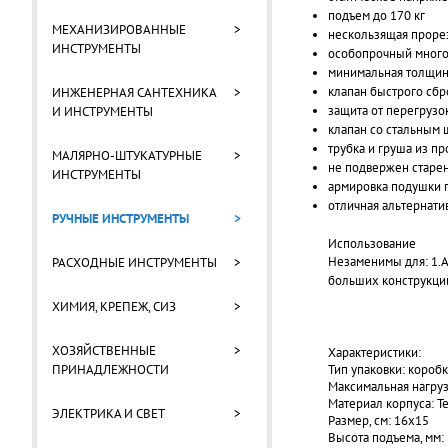
подъем до 170 кг
МЕХАНИЗИРОВАННЫЕ
>
нескользящая проре
ИНСТРУМЕНТЫ
особопрочный много
минимальная толщин
клапан быстрого сбр
ИНЖЕНЕРНАЯ САНТЕХНИКА
>
защита от перегрузо
И ИНСТРУМЕНТЫ
клапан со стальным
трубка и груша из п
МАЛЯРНО-ШТУКАТУРНЫЕ
>
не подвержен старе
ИНСТРУМЕНТЫ
армировка подушки
отличная альтернати
РУЧНЫЕ ИНСТРУМЕНТЫ
>
Использование
Незаменимы для: 1.А
РАСХОДНЫЕ ИНСТРУМЕНТЫ
>
больших конструкций
ХИМИЯ, КРЕПЕЖ, СИЗ
>
ХОЗЯЙСТВЕННЫЕ
>
Характеристики:
ПРИНАДЛЕЖНОСТИ
Тип упаковки: коробк
Максимальная нагрузк
Материал корпуса: 
ЭЛЕКТРИКА И СВЕТ
>
Размер, см: 16x15
Высота подъема, мм: