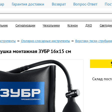
вар
Гарантия доставки
Возврат
Вопрос-Ответ
Пос
льник
Cигнализации
Чехольчики
Ксенон
ДХО
Светоди
нструменты
—
Столярно-слесарные инструменты
—
Верстаки, тиски, струбци
ушка монтажная ЗУБР 16х15 см
Склад пост