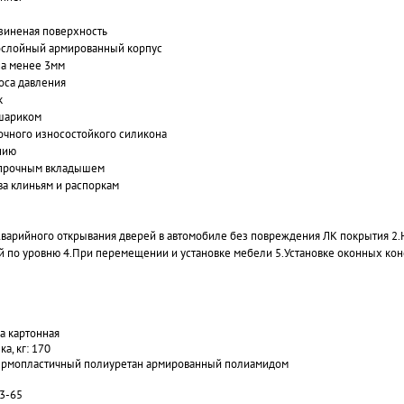
зиненая поверхность
слойный армированный корпус
а менее 3мм
оса давления
к
 шариком
рочного износостойкого силикона
нию
 прочным вкладышем
ва клиньям и распоркам
варийного открывания дверей в автомобиле без повреждения ЛК покрытия 2.Н
 по уровню 4.При перемещении и установке мебели 5.Установке оконных кон
а картонная
а, кг: 170
Термопластичный полиуретан армированный полиамидом
 3-65