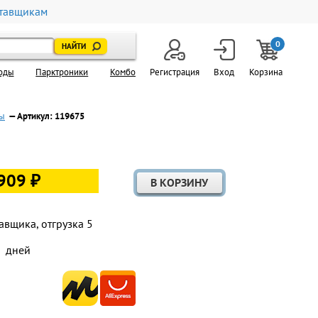
тавщикам
0
оды
Парктроники
Комбо
Регистрация
Вход
Корзина
ны
— Артикул: 119675
909 ₽
авщика, отгрузка 5
дней