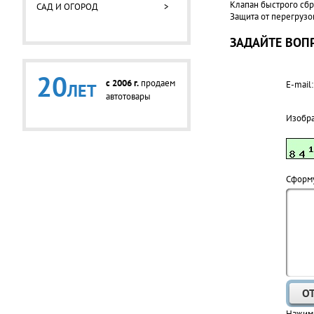
Клапан быстрого сбр
САД И ОГОРОД
>
Защита от перегрузок
ЗАДАЙТЕ ВОПР
20
c 2006 г.
продаем
E-mail:
ЛЕТ
автотовары
Изобр
Cформу
Нажима