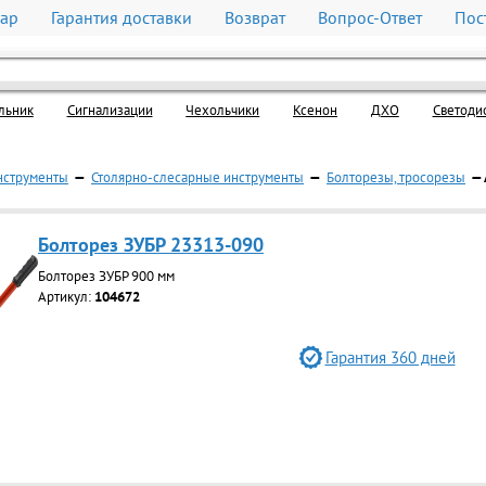
вар
Гарантия доставки
Возврат
Вопрос-Ответ
Пос
льник
Cигнализации
Чехольчики
Ксенон
ДХО
Светоди
нструменты
—
Столярно-слесарные инструменты
—
Болторезы, тросорезы
— 
Болторез ЗУБР 23313-090
Болторез ЗУБР 900 мм
Артикул:
104672
Гарантия 360 дней