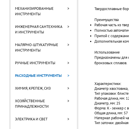
МЕХАНИЗИРОВАННЫЕ
>
Твердосплавные бор
ИНСТРУМЕНТЫ
Преимущества
Рабочая часть из тв
ИНЖЕНЕРНАЯ САНТЕХНИКА
>
Полностью автоматич
И ИНСТРУМЕНТЫ
Припой с содержани
Дополнительная комп
МАЛЯРНО-ШТУКАТУРНЫЕ
>
ИНСТРУМЕНТЫ
Использование
Предназначены для о
бронзовых сплавов.
РУЧНЫЕ ИНСТРУМЕНТЫ
>
РАСХОДНЫЕ ИНСТРУМЕНТЫ
>
Характеристики:
ХИМИЯ, КРЕПЕЖ, СИЗ
>
Диаметр хвостовика, 
Тип упаковки: блисте
Рабочая длина, мм: 1
ХОЗЯЙСТВЕННЫЕ
>
Диаметр, мм: 25
ПРИНАДЛЕЖНОСТИ
Форма: K - зенкер с
Общая длина, мм: 57
Материал рабочей ча
ЭЛЕКТРИКА И СВЕТ
>
Тип заточки: двойная