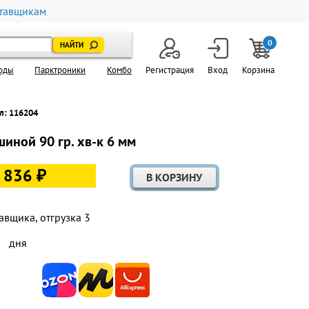
тавщикам
0
оды
Парктроники
Комбо
Регистрация
Вход
Корзина
л: 116204
иной 90 гр. хв-к 6 мм
 836 ₽
авщика, отгрузка 3
дня