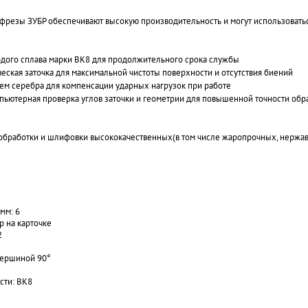
фрезы ЗУБР обеспечивают высокую производительность и могут использовать
ердого сплава марки ВК8 для продолжительного срока службы
еская заточка для максимальной чистоты поверхности и отсутствия биений
ем серебра для компенсации ударных нагрузок при работе
ьютерная проверка углов заточки и геометрии для повышенной точности обр
бработки и шлифовки высококачественных(в том числе жаропрочных, нержавею
мм: 6
р на карточке
2
 вершиной 90°
сти: ВК8