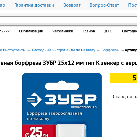
вар
Гарантия доставки
Возврат
Вопрос-Ответ
Пос
льник
Cигнализации
Чехольчики
Ксенон
ДХО
Светоди
е инструменты
—
Расходные инструменты по металлу
—
Борфрезы
— Артику
вная борфреза ЗУБР 25х12 мм тип K зенкер с верш
5
Склад пост