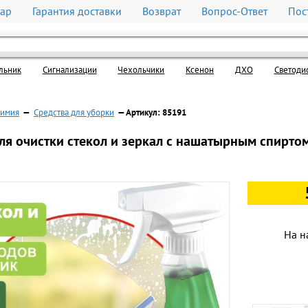
вар
Гарантия доставки
Возврат
Вопрос-Ответ
Пос
льник
Cигнализации
Чехольчики
Ксенон
ДХО
Светоди
химия
—
Средства для уборки
— Артикул: 85191
ля очистки стекол и зеркал с нашатырным спиртом
На н