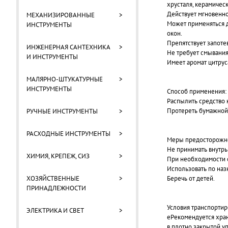
хрусталя, керамическ
Действует мгновенно
МЕХАНИЗИРОВАННЫЕ
>
Может применяться д
ИНСТРУМЕНТЫ
окон.
Препятствует запоте
ИНЖЕНЕРНАЯ САНТЕХНИКА
>
Не требует смывания
И ИНСТРУМЕНТЫ
Имеет аромат цитрус
МАЛЯРНО-ШТУКАТУРНЫЕ
>
ИНСТРУМЕНТЫ
Способ применения:
Распылить средство 
Протереть бумажной 
РУЧНЫЕ ИНСТРУМЕНТЫ
>
РАСХОДНЫЕ ИНСТРУМЕНТЫ
>
Меры предосторожн
Не принимать внутрь
ХИМИЯ, КРЕПЕЖ, СИЗ
>
При необходимости о
Использовать по наз
ХОЗЯЙСТВЕННЫЕ
>
Беречь от детей.
ПРИНАДЛЕЖНОСТИ
Условия транспортир
ЭЛЕКТРИКА И СВЕТ
>
еРекомендуется хран
в плотно закрытой у