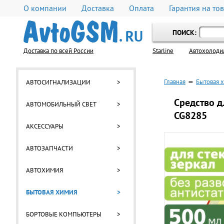
О компании
Доставка
Оплата
Гарантия на то
ПОИСК:
Доставка по всей России
Starline
Автохолоди
Главная
—
Бытовая 
АВТОСИГНАЛИЗАЦИИ
>
Средство д
АВТОМОБИЛЬНЫЙ СВЕТ
>
CG8285
АКСЕССУАРЫ
>
АВТОЗАПЧАСТИ
>
АВТОХИМИЯ
>
БЫТОВАЯ ХИМИЯ
>
БОРТОВЫЕ КОМПЬЮТЕРЫ
>