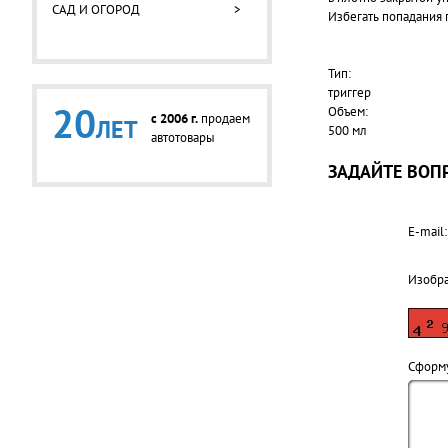
САД И ОГОРОД
>
Избегать попадания
Тип:
триггер
20
Объем:
c 2006 г.
продаем
ЛЕТ
500 мл
автотовары
ЗАДАЙТЕ ВОПР
E-mail:
Изобр
Cформу