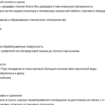
ой плитки и хрома.
, придавая стеклам блеск без разводов и максимальную прозрачность.
ля чистки экрана монитора и телевизора, корпусной мебели, торгового обор
ванию и образованию статического электричества.
.
а.
на обрабатываемую поверхность.
салфеткой или безворсовой тканью до полного высыхания.
ости:
! При попадании в глаза промыть большим количеством проточной воды.
братиться к врачу.
начению.
овки и хранения:
ить в сухом, хорошо проветриваемом помещении на расстоянии не менее 1 м о
паковке, отдельно от пищевых продуктов.