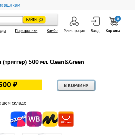
тавщикам
0
оды
Парктроники
Комбо
Регистрация
Вход
Корзина
 (триггер) 500 мл. Clean&Green
500 ₽
ашем складе