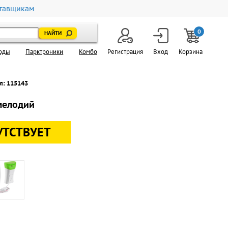
тавщикам
0
оды
Парктроники
Комбо
Регистрация
Вход
Корзина
л: 115143
мелодий
УТСТВУЕТ