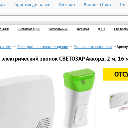
вар
Гарантия доставки
Возврат
Вопрос-Ответ
Пос
льник
Cигнализации
Чехольчики
Ксенон
ДХО
Светоди
 и свет
—
Электроустановочные изделия
—
Розетки и выключатели
— Артику
электрический звонок СВЕТОЗАР Аккорд, 2 м, 16 
ОТС