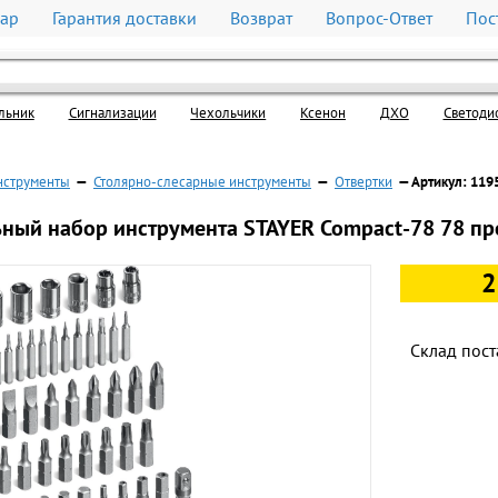
вар
Гарантия доставки
Возврат
Вопрос-Ответ
Пос
льник
Cигнализации
Чехольчики
Ксенон
ДХО
Светоди
нструменты
—
Столярно-слесарные инструменты
—
Отвертки
— Артикул: 119
ный набор инструмента STAYER Compact-78 78 пр
2
Склад пост