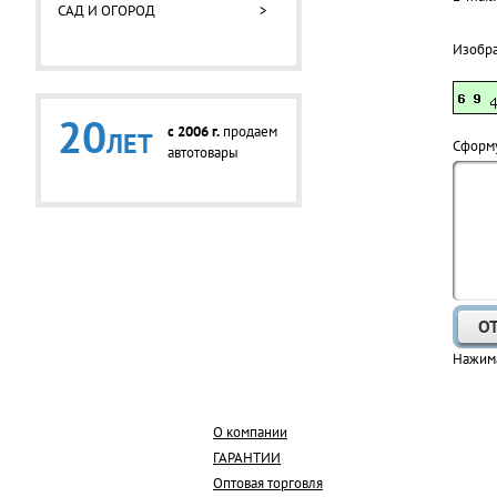
САД И ОГОРОД
>
Изобр
20
c 2006 г.
продаем
ЛЕТ
Cформу
автотовары
Нажима
О компании
ГАРАНТИИ
Оптовая торговля