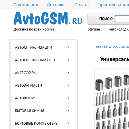
О компании
Доставка
Оплата
Гарантия на то
ПОИСК:
Доставка по всей России
Starline
Автохолоди
Главная
—
Ручные и
АВТОСИГНАЛИЗАЦИИ
>
Универсаль
АВТОМОБИЛЬНЫЙ СВЕТ
>
АКСЕССУАРЫ
>
АВТОЗАПЧАСТИ
>
АВТОХИМИЯ
>
БЫТОВАЯ ХИМИЯ
>
БОРТОВЫЕ КОМПЬЮТЕРЫ
>