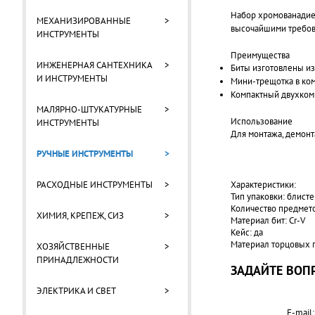
Набор хромованадиев
МЕХАНИЗИРОВАННЫЕ
>
высочайшими требо
ИНСТРУМЕНТЫ
Преимущества
ИНЖЕНЕРНАЯ САНТЕХНИКА
>
Биты изготовлены из
И ИНСТРУМЕНТЫ
Мини-трещотка в ко
Компактный двухком
МАЛЯРНО-ШТУКАТУРНЫЕ
>
Использование
ИНСТРУМЕНТЫ
Для монтажа, демон
РУЧНЫЕ ИНСТРУМЕНТЫ
>
РАСХОДНЫЕ ИНСТРУМЕНТЫ
>
Характеристики:
Тип упаковки: блист
Количество предмето
ХИМИЯ, КРЕПЕЖ, СИЗ
>
Материал бит: Cr-V
Кейс: да
Материал торцовых г
ХОЗЯЙСТВЕННЫЕ
>
ПРИНАДЛЕЖНОСТИ
ЗАДАЙТЕ ВОПР
ЭЛЕКТРИКА И СВЕТ
>
E-mail: