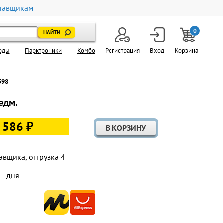
тавщикам
0
оды
Парктроники
Комбо
Регистрация
Вход
Корзина
598
едм.
 586 ₽
авщика, отгрузка 4
дня