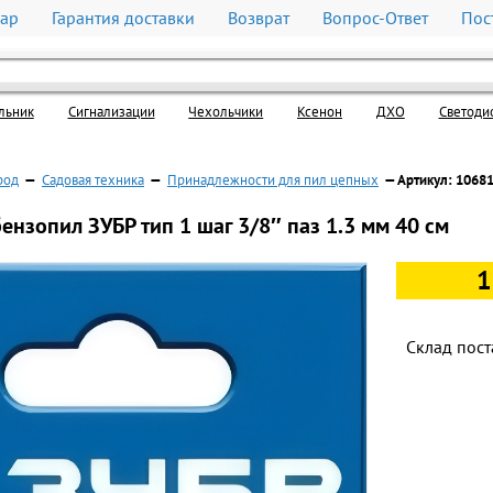
вар
Гарантия доставки
Возврат
Вопрос-Ответ
Пос
льник
Cигнализации
Чехольчики
Ксенон
ДХО
Светоди
род
—
Садовая техника
—
Принадлежности для пил цепных
— Артикул: 1068
ензопил ЗУБР тип 1 шаг 3/8″ паз 1.3 мм 40 см
1
Склад пост