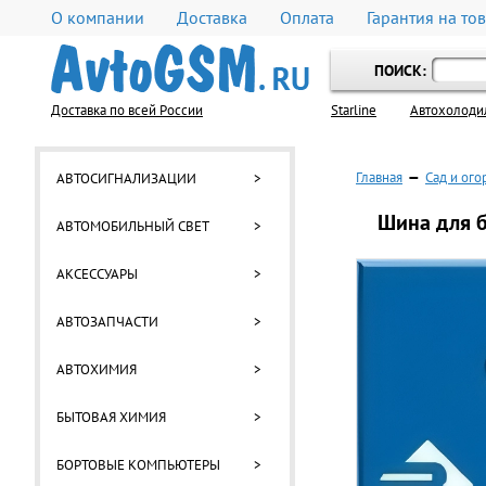
О компании
Доставка
Оплата
Гарантия на то
ПОИСК:
Доставка по всей России
Starline
Автохолоди
Главная
—
Сад и ого
АВТОСИГНАЛИЗАЦИИ
>
Шина для б
АВТОМОБИЛЬНЫЙ СВЕТ
>
АКСЕССУАРЫ
>
АВТОЗАПЧАСТИ
>
АВТОХИМИЯ
>
БЫТОВАЯ ХИМИЯ
>
БОРТОВЫЕ КОМПЬЮТЕРЫ
>