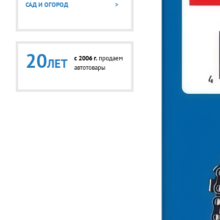
САД И ОГОРОД
>
20
c 2006 г.
продаем
ЛЕТ
автотовары