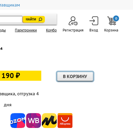
тавщикам
0
оды
Парктроники
Комбо
Регистрация
Вход
Корзина
14
 190 ₽
авщика, отгрузка 4
дня