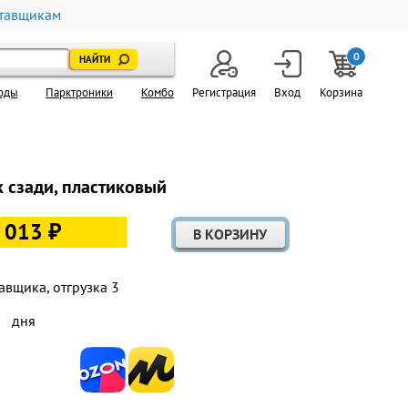
тавщикам
0
оды
Парктроники
Комбо
Регистрация
Вход
Корзина
к сзади, пластиковый
 013 ₽
авщика, отгрузка 3
дня