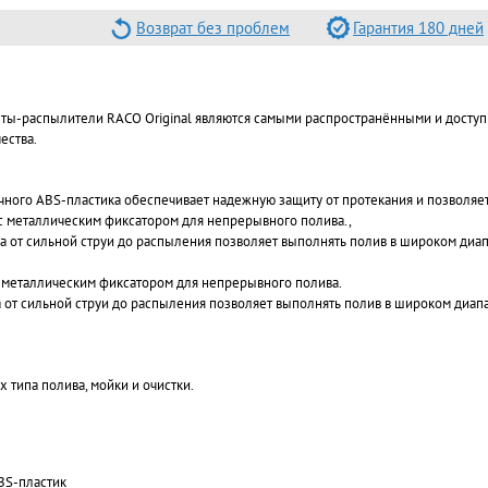
Возврат без проблем
Гарантия 180 дней
ты-распылители RACO Original являются самыми распространёнными и доступ
ества.
чного ABS-пластика обеспечивает надежную защиту от протекания и позволяет 
с металлическим фиксатором для непрерывного полива.,
а от сильной струи до распыления позволяет выполнять полив в широком диа
 металлическим фиксатором для непрерывного полива.
 от сильной струи до распыления позволяет выполнять полив в широком диап
 типа полива, мойки и очистки.
BS-пластик