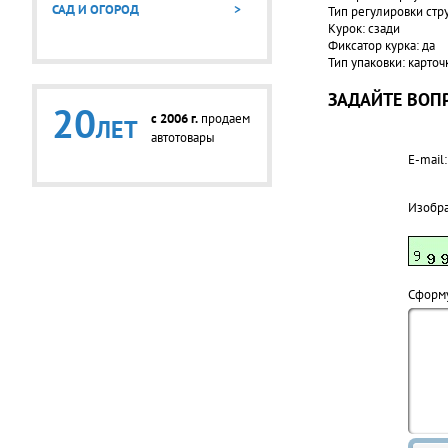
САД И ОГОРОД
>
Тип регулировки стр
Курок: сзади
Фиксатор курка: да
Тип упаковки: карточ
ЗАДАЙТЕ ВОПР
20
c 2006 г.
продаем
ЛЕТ
автотовары
E-mail:
Изобр
Cформу