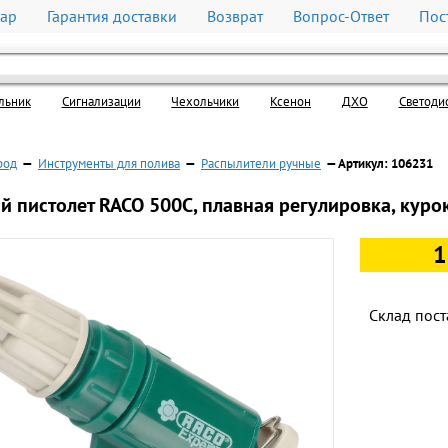
вар
Гарантия доставки
Возврат
Вопрос-Ответ
Пос
льник
Cигнализации
Чехольчики
Ксенон
ДХО
Светоди
род
—
Инструменты для полива
—
Распылители ручные
— Артикул: 106231
 пистолет RACO 500C, плавная регулировка, куро
1
Склад пост