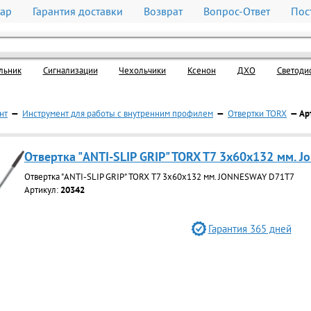
вар
Гарантия доставки
Возврат
Вопрос-Ответ
Пос
льник
Cигнализации
Чехольчики
Ксенон
ДХО
Светоди
нт
—
Инструмент для работы с внутренним профилем
—
Отвертки TORX
— Ар
Отвертка "ANTI-SLIP GRIP" TORX T7 3x60x132 мм. 
Отвертка "ANTI-SLIP GRIP" TORX T7 3x60x132 мм. JONNESWAY D71T7
Артикул:
20342
Гарантия 365 дней