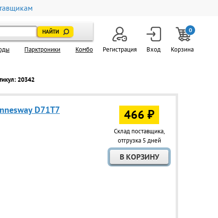
тавщикам
0
оды
Парктроники
Комбо
Регистрация
Вход
Корзина
тикул: 20342
Jonnesway D71T7
466 ₽
Склад поставщика,
отгрузка 5 дней