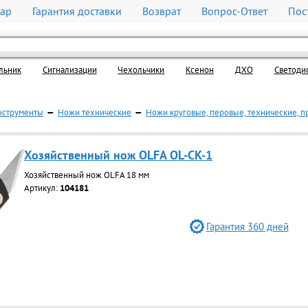
вар
Гарантия доставки
Возврат
Вопрос-Ответ
Пос
льник
Cигнализации
Чехольчики
Ксенон
ДХО
Светоди
нструменты
—
Ножи технические
—
Ножи круговые, перовые, технические, 
Хозяйственный нож OLFA OL-CK-1
Хозяйственный нож OLFA 18 мм
Артикул:
104181
Гарантия 360 дней