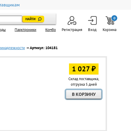
тавщикам
0
оды
Парктроники
Комбо
Регистрация
Вход
Корзина
принадлежности
— Артикул: 104181
1 027 ₽
Склад поставщика,
отгрузка 5 дней