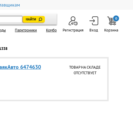
тавщикам
0
оды
Парктроники
Комбо
Регистрация
Вход
Корзина
1338
аякАвто 6474630
ТОВАР НА СКЛАДЕ
ОТСУТСТВУЕТ