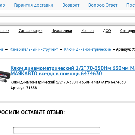
вар
Гарантия доставки
Возврат
Вопрос-Ответ
Пос
льник
Cигнализации
Чехольчики
Ксенон
ДХО
Светоди
нт
—
Измерительный инструмент
—
Ключи динамометрические
— Артикул: 7
Ключ динамометрический 1/2" 70-350Нм 630мм М
МАЯКАВТО всегда в помощь 6474630
Ключ динамометрический 1/2" 70-350Нм 630мм МаякАвто 6474630
Артикул:
71338
ОС ИЛИ ОСТАВЬТЕ ОТЗЫВ: