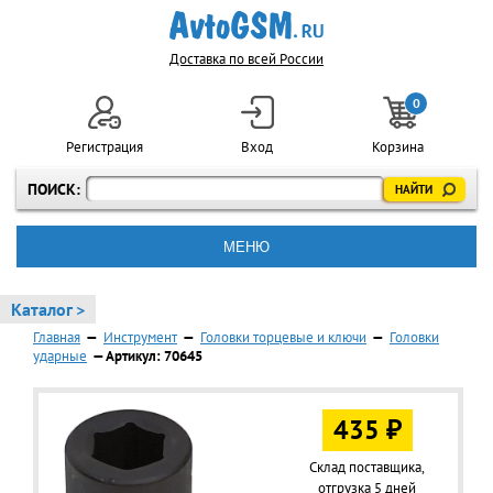
Доставка по всей России
0
Регистрация
Вход
Корзина
ПОИСК:
МЕНЮ
Каталог >
Главная
—
Инструмент
—
Головки торцевые и ключи
—
Головки
ударные
— Артикул: 70645
435 ₽
Склад поставщика,
отгрузка 5 дней