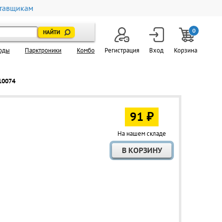
тавщикам
0
оды
Парктроники
Комбо
Регистрация
Вход
Корзина
10074
91 ₽
На нашем складе