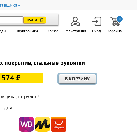
тавщикам
0
оды
Парктроники
Комбо
Регистрация
Вход
Корзина
р. покрытие, стальные рукоятки
 574 ₽
авщика, отгрузка 4
дня