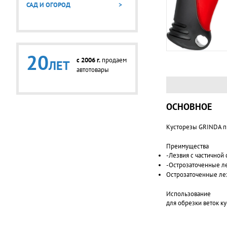
САД И ОГОРОД
>
20
c 2006 г.
продаем
ЛЕТ
автотовары
ОСНОВНОЕ
Кусторезы GRINDA пр
Преимущества
-Лезвия с частичной
-Острозаточенные ле
Острозаточенные ле
Использование
для обрезки веток ку