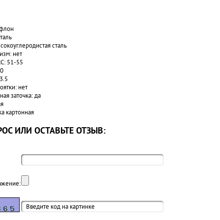
ефлон
таль
сокоуглеродистая сталь
зм: нет
C: 51-55
20
3.5
оятки: нет
ая заточка: да
ая
ка картонная
ОС ИЛИ ОСТАВЬТЕ ОТЗЫВ:
ажение: