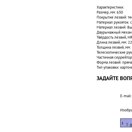
Характеристики:
Размер, мм: 630
Покрытие лезвий: т
Материал рукояток: с
Материал лезвий: Вы
Двурычажный механи
Твёрдость лезвий, HR
Длина лезвий, мм: 2
Толщина лезвий, мм: 
Телескопические рук
Частичная серрейторн
Форма лезвий: прям
Тип упаковки: карточ
ЗАДАЙТЕ ВОПР
E-mail:
Изобр