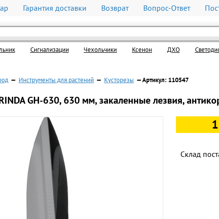
вар
Гарантия доставки
Возврат
Вопрос-Ответ
Пос
льник
Cигнализации
Чехольчики
Ксенон
ДХО
Светоди
род
—
Инструменты для растений
—
Кусторезы
— Артикул: 110547
RINDA GH-630, 630 мм, закаленные лезвия, антико
1
Склад пост