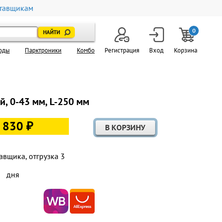
тавщикам
0
оды
Парктроники
Комбо
Регистрация
Вход
Корзина
, 0-43 мм, L-250 мм
 830 ₽
авщика, отгрузка 3
дня