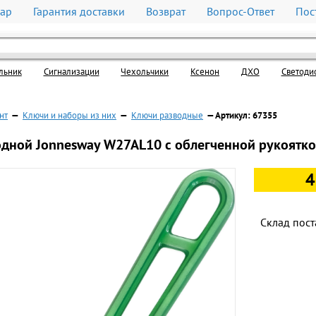
вар
Гарантия доставки
Возврат
Вопрос-Ответ
Пос
льник
Cигнализации
Чехольчики
Ксенон
ДХО
Светоди
нт
—
Ключи и наборы из них
—
Ключи разводные
— Артикул: 67355
дной Jonnesway W27AL10 с облегченной рукояткой
4
Склад пост