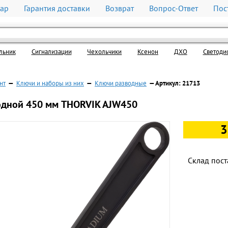
вар
Гарантия доставки
Возврат
Вопрос-Ответ
Пос
льник
Cигнализации
Чехольчики
Ксенон
ДХО
Светоди
нт
—
Ключи и наборы из них
—
Ключи разводные
— Артикул: 21713
одной 450 мм THORVIK AJW450
3
Склад пост