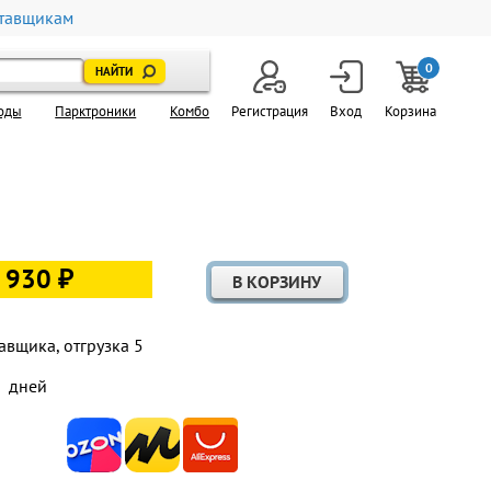
тавщикам
0
оды
Парктроники
Комбо
Регистрация
Вход
Корзина
 930 ₽
авщика, отгрузка 5
дней