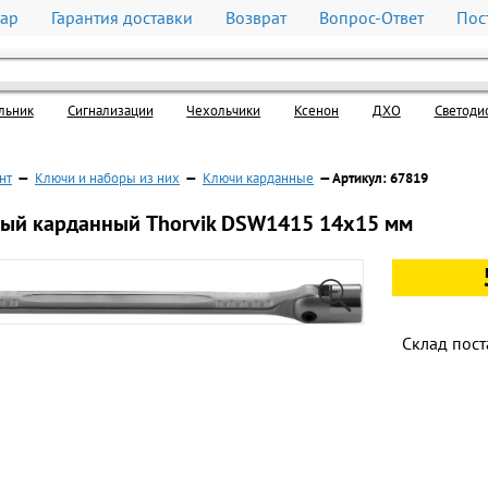
вар
Гарантия доставки
Возврат
Вопрос-Ответ
Пос
льник
Cигнализации
Чехольчики
Ксенон
ДХО
Светоди
нт
—
Ключи и наборы из них
—
Ключи карданные
— Артикул: 67819
ный карданный Thorvik DSW1415 14х15 мм
Склад пост