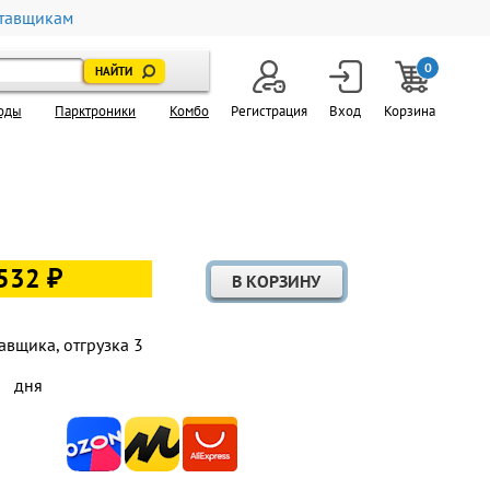
тавщикам
0
оды
Парктроники
Комбо
Регистрация
Вход
Корзина
532 ₽
авщика, отгрузка 3
дня