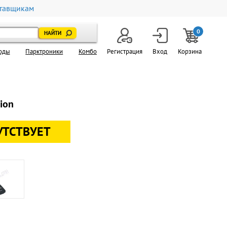
тавщикам
0
оды
Парктроники
Комбо
Регистрация
Вход
Корзина
ion
УТСТВУЕТ