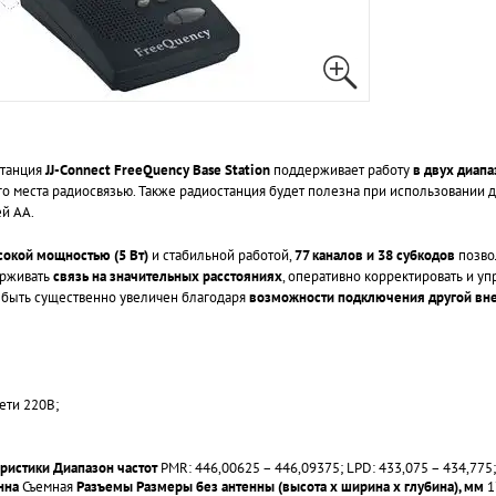
станция
JJ-Connect FreeQuency Base Station
поддерживает работу
в двух диапа
о места радиосвязью. Также радиостанция будет полезна при использовании д
ей АА.
сокой мощностью (5 Вт)
и стабильной работой,
77 каналов и 38 субкодов
позво
ерживать
связь на значительных расстояниях
, оперативно корректировать и у
 быть существенно увеличен благодаря
возможности подключения другой вн
ети 220В;
еристики
Диапазон частот
PMR: 446,00625 – 446,09375; LPD: 433,075 – 434,775
нна
Съемная
Разъемы
Размеры без антенны (высота х ширина х глубина), мм
1