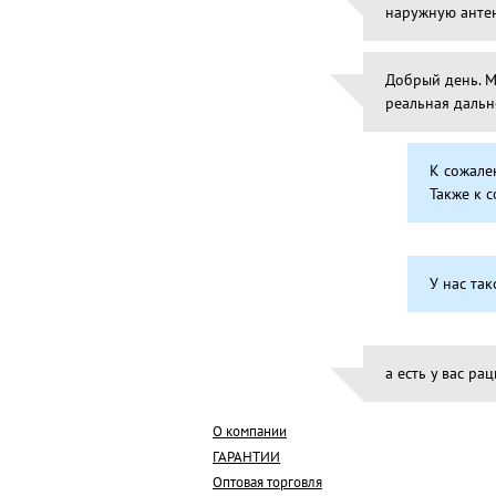
наружную антен
Добрый день. М
реальная дальн
К сожале
Также к 
У нас так
а есть у вас ра
О компании
ГАРАНТИИ
Оптовая торговля