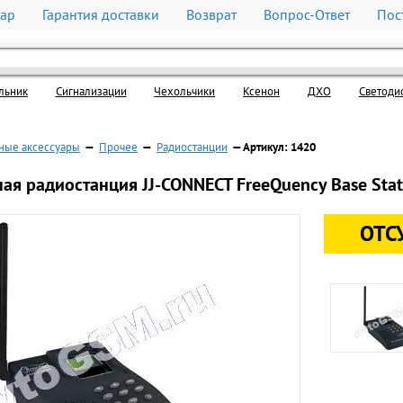
вар
Гарантия доставки
Возврат
Вопрос-Ответ
Пос
льник
Cигнализации
Чехольчики
Ксенон
ДХО
Светоди
ные аксессуары
—
Прочее
—
Радиостанции
— Артикул: 1420
ая радиостанция JJ-CONNECT FreeQuency Base Stat
ОТС