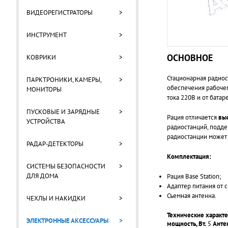
ВИДЕОРЕГИСТРАТОРЫ
>
ИНСТРУМЕНТ
>
ОСНОВНОЕ
КОВРИКИ
>
Стационарная радио
ПАРКТРОНИКИ, КАМЕРЫ,
>
обеспечения рабочег
МОНИТОРЫ
тока 220В и от батар
ПУСКОВЫЕ И ЗАРЯДНЫЕ
>
Рация отличается
вы
УСТРОЙСТВА
радиостанций, подд
радиостанции может
РАДАР-ДЕТЕКТОРЫ
>
Комплектация:
СИСТЕМЫ БЕЗОПАСНОСТИ
>
ДЛЯ ДОМА
Рация Base Station;
Адаптер питания от с
Съемная антенна.
ЧЕХЛЫ И НАКИДКИ
>
Технические характ
ЭЛЕКТРОННЫЕ АКСЕССУАРЫ
>
мощность, Вт.
5
Анте