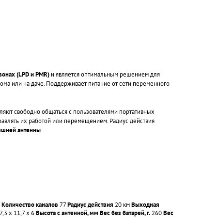
зонах (LPD и PMR)
и является оптимальным решением для
ома или на даче. Поддерживает питание от сети переменного
ляют свободно общаться с пользователями портативных
правлять их работой или перемещением. Радиус действия
ешней антенны
.
;
Количество каналов
77
Радиус действия
20 км
Выходная
7,3 х 11,7 х 6
Высота с антенной, мм
Вес без батарей, г.
260
Вес