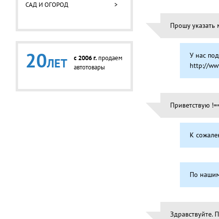
САД И ОГОРОД
>
Прошу указать 
20
У нас по
c 2006 г.
продаем
ЛЕТ
http://ww
автотовары
Приветствую !=
К сожале
По нашим
Здравствуйте. 